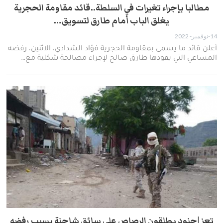
مطالبا بإجراء تغيرات في السلطة..قائد مقاومة الحجرية
يغلق الباب أمام طارق لتسويق…
14-نوفمبر- 2022
أعلن قائد ما يسمى بمقاومة الحجرية فؤاد الشدادي، الاثنين، رفضه
المساعي التي يقودها طارق صالح لإجراء مصالحة شكلية مع…
تعز |جنود يطلقون الرصاص على سائق شاحنة بسبب رفضه