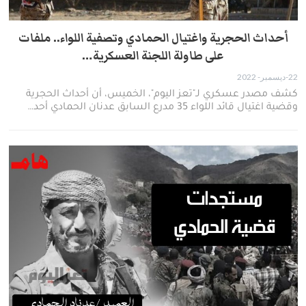
أحداث الحجرية واغتيال الحمادي وتصفية اللواء.. ملفات
على طاولة اللجنة العسكرية…
22-ديسمبر- 2022
كشف مصدر عسكري لـ"تعز اليوم"، الخميس، أن أحداث الحجرية
وقضية اغتيال قائد اللواء 35 مدرع السابق عدنان الحمادي أحد…