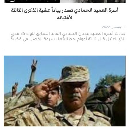
أسرة العميد الحمادي تصدر بياناً عشية الذكرى الثالثة
لأغتياله
1-ديسمبر- 2022
جددت أسرة العميد عدنان الحمادي القائد السابق للواء 35 مدرع
الذي اغتيل قبل ثلاثة أعوام ،مطالبتها بسرعة الفصل في قضية…