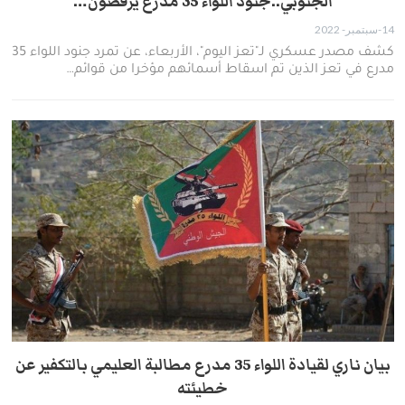
الجنوبي..جنود اللواء 35 مدرع يرفضون…
14-سبتمبر- 2022
كشف مصدر عسكري لـ"تعز اليوم"، الأربعاء، عن تمرد جنود اللواء 35
مدرع في تعز الذين تم اسقاط أسمائهم مؤخرا من قوائم…
بيان ناري لقيادة اللواء 35 مدرع مطالبة العليمي بالتكفير عن
خطيئته