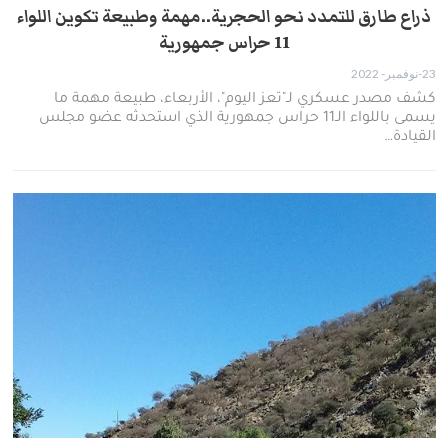
ذراع طارق للتمدد نحو الحجرية..مهمة وطبيعة تكوين اللواء
11 حراس جمهورية
23-نوفمبر- 2022
كشف مصدر عسكري لـ"تعز اليوم"، الأربعاء، طبيعة مهمة ما
يسمى باللواء الـ11 حراس جمهورية الذي استحدثه عضو مجلس
القيادة…