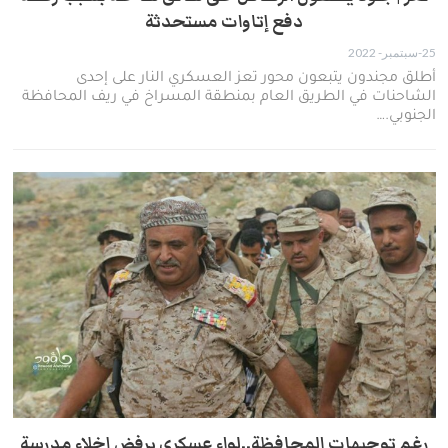
دفع إتاوات مستحدثة
25-سبتمبر- 2022
أطلق مجندون يتبعون محور تعز العسكري النار على إحدى
الشاحنات في الطريق العام بمنطقة المسراخ في ريف المحافظة
الجنوبي.…
رغم توجيهات المحافظة..لواء عسكري يرفض إخلاء مدرسة