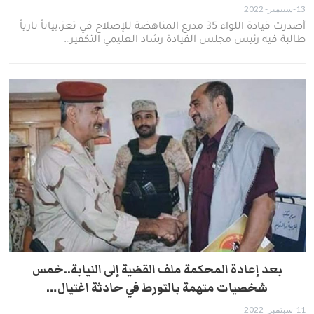
13-سبتمبر- 2022
أصدرت قيادة اللواء 35 مدرع المناهضة للإصلاح في تعز،بياناً نارياً
طالبة فيه رئيس مجلس القيادة رشاد العليمي التكفير…
بعد إعادة المحكمة ملف القضية إلى النيابة..خمس
شخصيات متهمة بالتورط في حادثة اغتيال…
11-سبتمبر- 2022