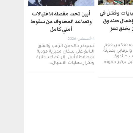
بايات وفشل في
أبين تحت مقصلة الاغتيالات
إهمال صندوق
وتصاعد المخاوف من سقوط
 يخنق تعز
أمني كامل
4-أغسطس- 2026
خة تعكس حجم
تسيطر حالة من الرعب والقلق
والرقابي بمدينة
البالغ على سكان مديرية مودية
تب صندوق
بمحافظة أبين، إثر تصاعد وتيرة
ن تركيز جهوده
وتكرار عمليات الاغتيال…