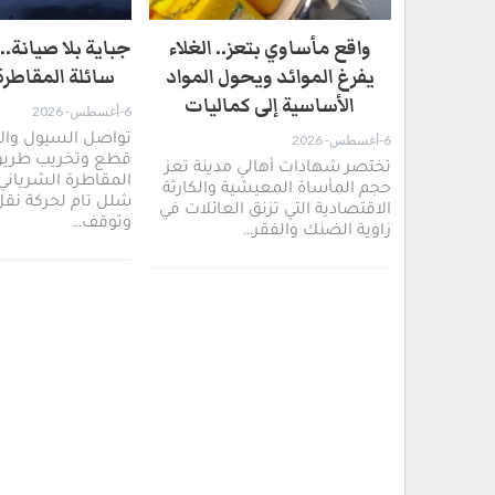
واقع مأساوي بتعز.. الغلاء
جباية بلا صيانة.
يفرغ الموائد ويحول المواد
سائلة المقاطرة 
الأساسية إلى كماليات
6-أغسطس- 2026
6-أغسطس- 2026
تواصل السيول والأ
قطع وتخريب طريق
​تختصر شهادات أهالي مدينة تعز
المقاطرة الشرياني
حجم المأساة المعيشية والكارثة
شلل تام لحركة نقل
الاقتصادية التي تزنق العائلات في
وتوقف…
زاوية الضنك والفقر…