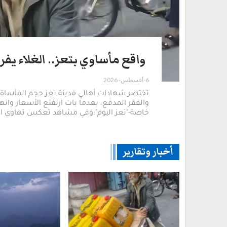
واقع مأساوي بتعز.. الغلاء يفر
6-أغسطس- 2026
​تختصر شهادات أهالي مدينة تعز حجم المأساة ا
والفقر المدقع، بعدما بات ارتفتع الأسعار وان
خاصة-"تعز اليوم": ​وفي مشاهد تعكس تهاوي الق
أخبار وتقارير