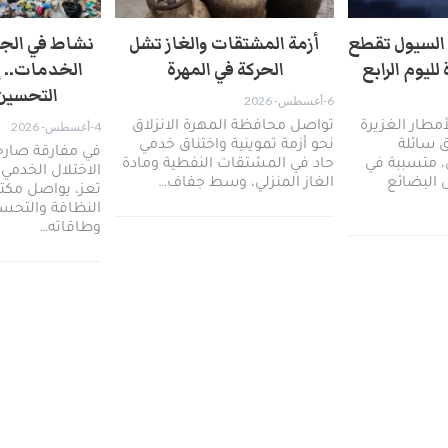
. السيول تقطع
أزمة المشتقات والغاز تشل
نشاط في الج
لليوم الرابع
الحركة في المهرة ​
الخدمات.. 
التحسين
6-أغسطس- 2026
مطار الغزيرة
​تواصل محافظة المهرة الانزلاق
4-أغسطس- 2026
 سائلة
نحو أزمة تموينية واختناق خدمي
في مفارقة صار
، متسببة في
حاد في المشتقات النفطية ومادة
الاختلال الخدمي 
 البضائع
الغاز المنزلي، وسط جفاف…
تعز، يواصل مك
النظافة والتحسي
وطاقاته…