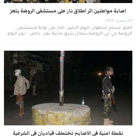
اصابة مواطنين اثر اطلاق نار على مستشفى الروضة بتعز
23-ديسمبر- 2019
أطلق مسلح مجهول ،اليوم الاثنين ،النار على بوابة مستشفى
الروضة في حي الروضة شمال شرق مدينة تعز . خاص – تعز اليوم…
نقطة امنية في الاصابح تختطف قياديان في الشرعية