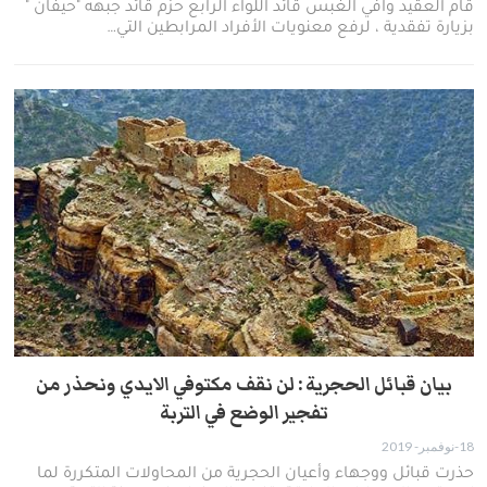
قام العقيد وافي الغبس قائد اللواء الرابع حزم قائد جبهه "حيفان "
بزيارة تفقدية ، لرفع معنويات الأفراد المرابطين التي…
بيان قبائل الحجرية : لن نقف مكتوفي الايدي ونحذر من
تفجير الوضع في التربة
18-نوفمبر- 2019
حذرت قبائل ووجهاء وأعيان الحجرية من المحاولات المتكررة لما