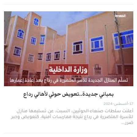
بمباني جديدة..تعويض حوثي لأهالي رداع
17-أغسطس- 2024
أعلنت سلطات صنعاء-الحوثيين، السبت، عن تسليمها منازل
للأسرة المتضررة في رداع نتيجة ممارسات أمنية، كتعويض وجبر
ضرر.…