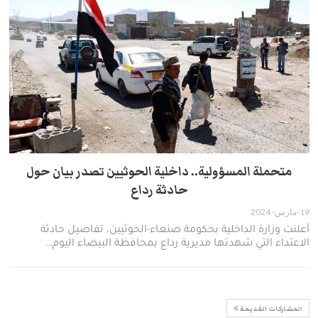
متحملة المسؤولية.. داخلية الحوثيين تصدر بيان حول
حادثة رداع
19-مارس- 2024
أعلنت وزارة الداخلية بحكومة صنعاء-الحوثيين، تفاصيل حادثة
الاعتداء التي شهدتها مديرية رداع بمحافظة البيضاء اليوم…
المشاركات القديمة