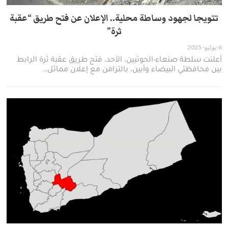
تتويجا لجهود وساطة محلية.. الإعلان عن فتح طريق “عقبة
ثرة”
6-يوليو- 2025
أعلنت سلطة صنعاء-الحوثيين، الأحد، فتح طريق عقبة ثرة الرابط
بين محافظتي البيضاء وأبين، بالتزامن مع إعلان مماثل…