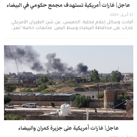
عاجل| غارات أمريكية تستهدف مجمع حكومي في البيضاء
17-أبريل- 2025
أفادت وسائل إعلام محلية، الخميس، عن شن الطيران الأمريكي
غارات على محافظة البيضاء وسط اليمن. متابعات خاصة-"تعز…
عاجل| غارات أمريكية على جزيرة كمران والبيضاء