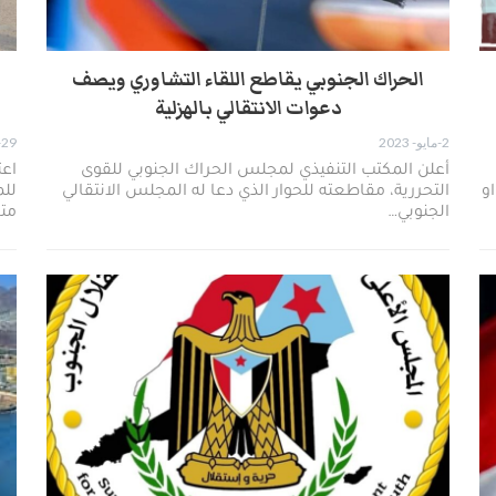
الحراك الجنوبي يقاطع اللقاء التشاوري ويصف
دعوات الانتقالي بالهزلية
2-مايو- 2023
29-أبريل- 2023
أعلن المكتب التنفيذي لمجلس الحراك الجنوبي للقوى
اعت
و
التحررية، مقاطعته للحوار الذي دعا له المجلس الانتقالي
للم
الجنوبي…
متا