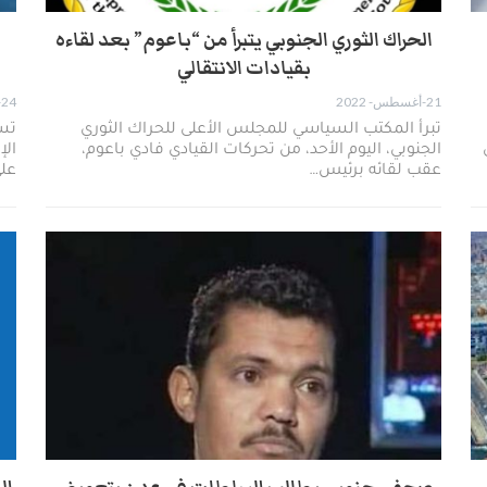
الحراك الثوري الجنوبي يتبرأ من “باعوم” بعد لقاءه
بقيادات الانتقالي
21-أغسطس- 2022
24-يوليو- 2022
تبرأ المكتب السياسي للمجلس الأعلى للحراك الثوري
تسب
الجنوبي، اليوم الأحد، من تحركات القيادي فادي باعوم،
الإ
عقب لقائه برئيس…
عل