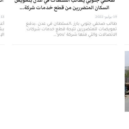
صحفي جنوبي يطالب السلطات في عدن بتعويض
ال
السكان المتضررين من قطع خدمات شركة…
19-يوليو- 2022
13-يونيو- 2022
طالب صحفي جنوبي بارز ،السلطان في عدن ،بدفع
أعل
تعويضات للمتضررين نتيجة قطع خدمات شركات
بشك
الاتصالات والتي منها شركة "you"…
الإ