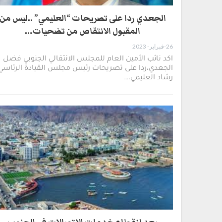
الجعدي ردا على تصريحات “العليمي” ..ليس من
المقبول الانتقاص من تضحيات…
26-فبراير- 2023
اكد نائب الأمين العام للمجلس الانتقالي الجنوبي فضل
الجعدي،ردا على تصريحات رئيس مجلس القيادة الرئاسي
رشاد العليمي،…