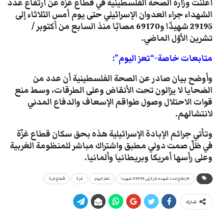
أعلنت وزارة الصحة الفلسطينية في قطاع غزة عن ارتفاع عدد
الشهداء جراء العدوان الإسرائيلي حتى يوم أمس الثلاثاء إلى
29195 شهيدًا و69170 مصابًا منذ السابع من أكتوبر /
تشرين الأوّل الماضي
.
متابعات خاصة-“تعز اليوم”:
وأوضح بيان صادر عن الصحة الفلسطينية أن عدد من
الضحايا لا يزالون تحت الأنقاض وعلى الطرقات، وسط منع
قوات الاحتلال وصول طواقم الإسعاف والدفاع المدني
لانتشالهم.
وتأتي جرائم الإبادة الإسرائيلية هذه بحق سكان قطاع غزّة
في ظلّ صمت دولي مطبق واشتراك مباشر للمنظومة الغربية
وعلى رأسها أمريكا وبريطانيا وألمانيا.
#ارتفاع عدد شهداء غزة إلى 29195 شهيدا
تعز اليوم
غزة
قطاع غزة
شارك