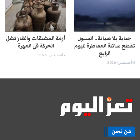
جباية بلا صيانة.. السيول
أزمة المشتقات والغاز تشل
تقطع سائلة المقاطرة لليوم
الحركة في المهرة ​
الرابع
6-أغسطس- 2026
6-أغسطس- 2026
من نحن