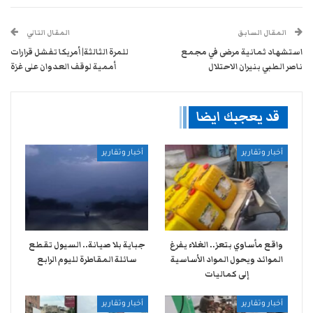
المقال السابق
المقال التالي
استشهاد ثمانية مرضى في مجمع
للمرة الثالثة| أمريكا تفشل قرارات
ناصر الطبي بنيران الاحتلال
أممية لوقف العدوان على غزة
قد يعجبك ايضا
أخبار وتقارير
أخبار وتقارير
واقع مأساوي بتعز.. الغلاء يفرغ
جباية بلا صيانة.. السيول تقطع
الموائد ويحول المواد الأساسية
سائلة المقاطرة لليوم الرابع
إلى كماليات
أخبار وتقارير
أخبار وتقارير