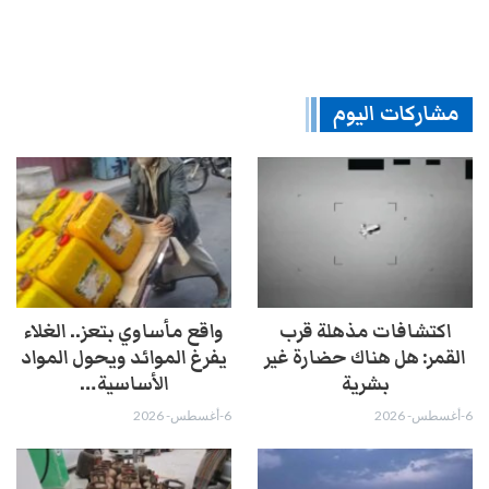
مشاركات اليوم
اكتشافات مذهلة قرب
واقع مأساوي بتعز.. الغلاء
القمر: هل هناك حضارة غير
يفرغ الموائد ويحول المواد
بشرية
الأساسية…
6-أغسطس- 2026
6-أغسطس- 2026