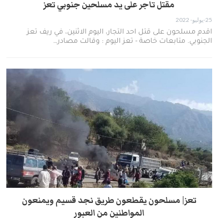
مقتل تاجر على يد مسلحين جنوبي تعز
25-يوليو- 2022
اقدم مسلحون على قتل احد التجار، اليوم الاثنين، في ريف تعز
الجنوبي. متابعات خاصة - تعز اليوم : وقالت مصادر…
تعز| مسلحون يقطعون طريق نجد قسيم ويمنعون
المواطنين من العبور