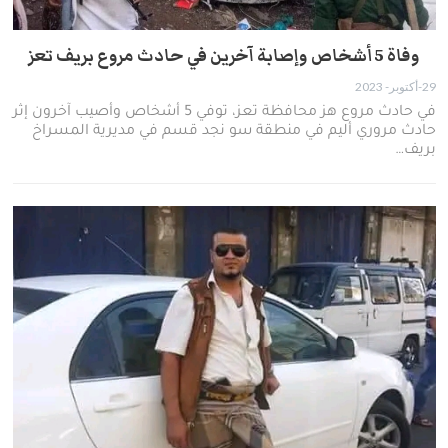
وفاة 5 أشخاص وإصابة آخرين في حادث مروع بريف تعز
29-أكتوبر- 2023
في حادث مروع هز محافظة تعز، توفي 5 أشخاص وأصيب آخرون إثر
حادث مروري أليم في منطقة سو نجد قسم في مديرية المسراخ
بريف…