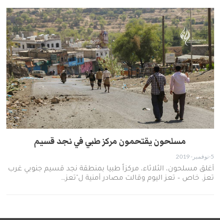
مسلحون يقتحمون مركز طبي في نجد قسيم
5-نوفمبر- 2019
أغلق مسلحون، الثلاثاء، مركزاً طبيا بمنطقة نجد قسيم جنوبي غرب
تعز. خاص – تعز اليوم وقالت مصادر أمنية ل"تعز…