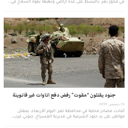
في محور تعز ،بالبسط على عدة اراضي ونهبها بقوة السلاح في…
جنود يقتلون “مقوت” رفض دفع اتاوات غير قانوينة
11-ديسمبر- 2019
أفادت مصادر محلية في محافظة تعز، اليوم الأربعاء، بمقتل
مواطن على يد جنود الشرعية في مديرية المسراخ، جنوبي غرب…