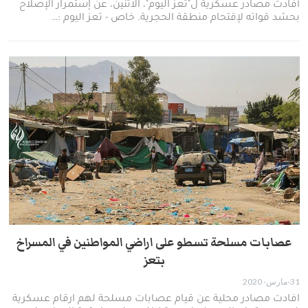
أفادت مصادر عسكرية ل"تعز اليوم"، الاثنين، عن إستمرار الإصلاح
بحشد قواته لإقتحام منطقة الحجرية. خاص - تعز اليوم :…
عصابات مسلحة تسطو على اراضي المواطنين في المسراخ
بتعز
31-مارس- 2020
افادت مصادر محلية عن قيام عصابات مسلحة لهم ارقام عسكرية