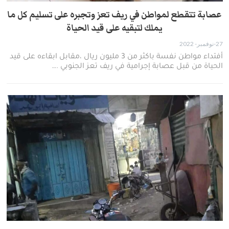
عصابة تتقطع لمواطن في ريف تعز وتجبره على تسليم كل ما
يملك لتبقيه على قيد الحياة
27-نوفمبر- 2022
أفتداء مواطن نفسة باكثر من 3 مليون ريال ،مقابل ابقاءه على قيد
الحياة من قبل عصابة إجرامية في ريف تعز الجنوبي .…