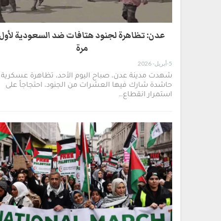
عدن: تظاهرة لجنود هتافات ضد السعودية لأول
مرة
5-أبريل- 2026
​شهدت مدينة عدن، صباح اليوم الأحد، تظاهرة عسكرية
حاشدة شارك فيها العشرات من الجنود، احتجاجاً على
استمرار انقطاع…