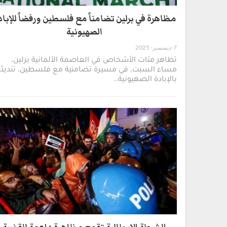
مظاهرة في برلين تضامناً مع فلسطين ورفضاً للإباد
الصهيونية
7-ديسمبر- 2025
تظاهر مئات الأشخاص في العاصمة الألمانية برلين،
مساء السبت، في مسيرة تضامنية مع فلسطين، تنديدًا
بالإبادة الصهيونية…