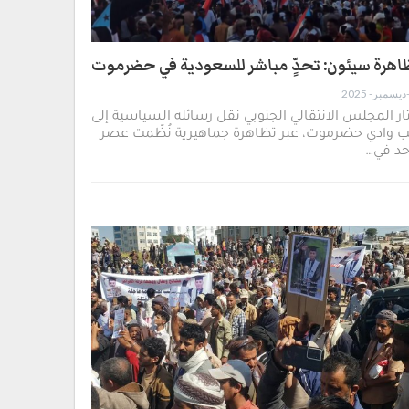
اهرة سيئون: تحدٍّ مباشر للسعودية في حضرموت
ار المجلس الانتقالي الجنوبي نقل رسائله السياسية إلى
 وادي حضرموت، عبر تظاهرة جماهيرية نُظّمت عصر
حد في…