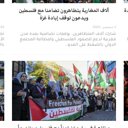
ة
آلاف المغاربة يتظاهرون تضامنا مع فلسطين
ويدعون لوقف إبادة غزة
1-ديسمبر- 2025
26-أكتوبر- 2025
شارك آلاف المتظاهرين، بوقفات تضامنية بعدة مدن
تظا
مغربية لدعم للصمود الفلسطيني ولمطالبة المجتمع
الأ
الدولي بالضغط على العدو…
با