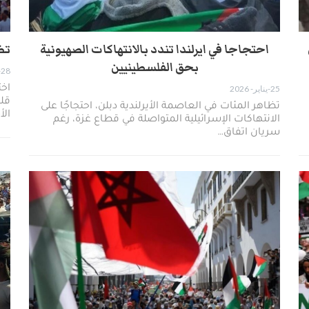
احتجاجا في ايرلندا تندد بالانتهاكات الصهيونية
تظ
بحق الفلسطينيين
28-ديسمبر- 2025
25-يناير- 2026
اخت
قلب
تظاهر المئات في العاصمة الأيرلندية دبلن، احتجاجًا على
الأ
الانتهاكات الإسرائيلية المتواصلة في قطاع غزة، رغم
سريان اتفاق…