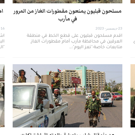
مسلحون قبليون يمنعون مقطورات الغاز من المرور
اه
في مأرب
23-ديسمبر- 2023
16-ديسمبر- 2023
اقدم مسلحون قبليون على قطع الخط في منطقة
اش
العرقين في محافظة مأرب أمام مقطورات الغاز.
الب
متابعات خاصة-"تعز اليوم":…
"ال