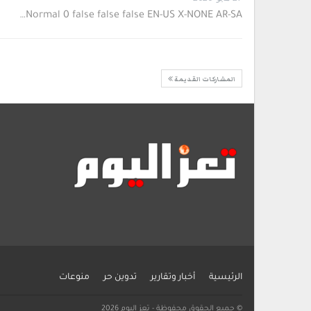
…
Normal 0 false false false EN-US X-NONE AR-SA
المشاركات القديمة
الرئيسية
أخبار وتقارير
تدوين حر
منوعات
© جميع الحقوق محفوظة - تعز اليوم 2026