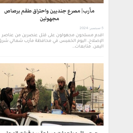
مأرب| مصرع جنديين واحتراق طقم برصاص
مجهولين
5-سبتمبر- 2024
اقدم مسلحون مجهولون على قتل عنصرين من عناصر
الإصلاح، اليوم الخميس في محافظة مأرب شمالي شرق
اليمن. متابعات…