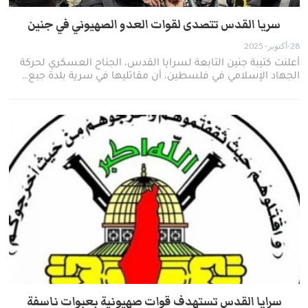
سريا القدس تتصدى لقوات العدو الصهيوني في جنين
28-أكتوبر- 2025
أعلنت كتيبة جنين التابعة لسرايا القدس، الجناح العسكري لحركة
الجهاد الإسلامي في فلسطين، أن مقاتليها في سرية بلدة جبع…
سرايا القدس تستهدف قوات صهيونية بعبوات ناسفة