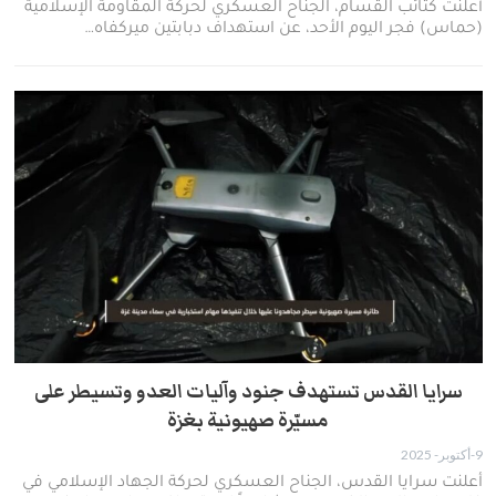
أعلنت كتائب القسام، الجناح العسكري لحركة المقاومة الإسلامية
(حماس) فجر اليوم الأحد، عن استهداف دبابتين ميركفاه…
سرايا القدس تستهدف جنود وآليات العدو وتسيطر على
مسيّرة صهيونية بغزة
9-أكتوبر- 2025
أعلنت سرايا القدس، الجناح العسكري لحركة الجهاد الإسلامي في