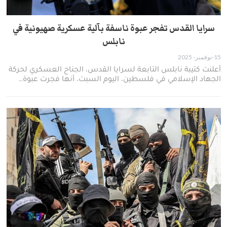
سرايا القدس تفجر عبوة ناسفة بآلية عسكرية صهيونية في
نابلس
15-نوفمبر- 2025
أعلنت كتيبة نابلس التابعة لسرايا القدس، الجناح العسكري لحركة
الجهاد الإسلامي في فلسطين، اليوم السبت، أنها فجرت عبوة…