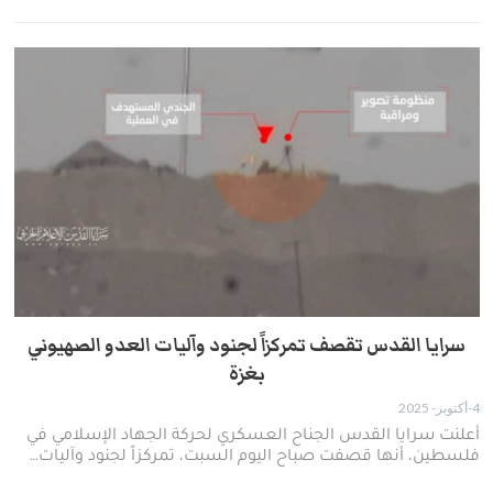
سرايا القدس تقصف تمركزاً لجنود وآليات العدو الصهيوني
بغزة
4-أكتوبر- 2025
أعلنت سرايا القدس الجناح العسكري لحركة الجهاد الإسلامي في
فلسطين، أنها قصفت صباح اليوم السبت، تمركزاً لجنود وآليات…