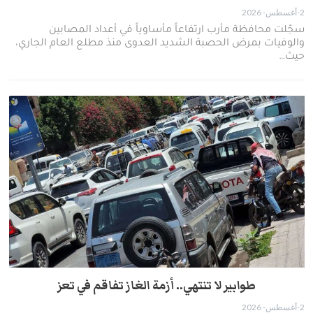
2-أغسطس- 2026
سجّلت محافظة مأرب ارتفاعاً مأساوياً في أعداد المصابين
والوفيات بمرض الحصبة الشديد العدوى منذ مطلع العام الجاري،
حيث…
طوابير لا تنتهي.. أزمة الغاز تفاقم في تعز
2-أغسطس- 2026