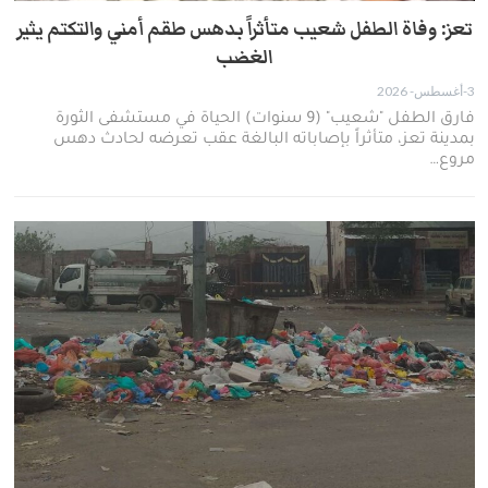
تعز: وفاة الطفل شعيب متأثراً بدهس طقم أمني والتكتم يثير
الغضب
3-أغسطس- 2026
فارق الطفل "شعيب" (9 سنوات) الحياة في مستشفى الثورة
بمدينة تعز، متأثراً بإصاباته البالغة عقب تعرضه لحادث دهس
مروع…