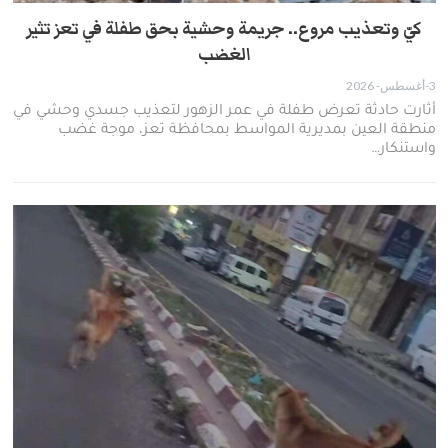
كيّ وتعذيب مروع.. جريمة وحشية بحق طفلة في تعز تثير
الغضب
3-أغسطس- 2026
​أثارت حادثة تعرض طفلة في عمر الزهور لتعذيب جسدي وحشي في
منطقة العين بمديرية المواسط بمحافظة تعز، موجة غضب
واستنكار…