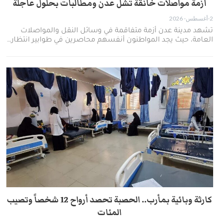
أزمة مواصلات خانقة تشل عدن ومطالبات بحلول عاجلة
2-أغسطس- 2026
تشهد مدينة عدن أزمة متفاقمة في وسائل النقل والمواصلات
العامة، حيث يجد المواطنون أنفسهم محاصرين في طوابير انتظار…
كارثة وبائية بمأرب.. الحصبة تحصد أرواح 12 شخصاً وتصيب
المئات