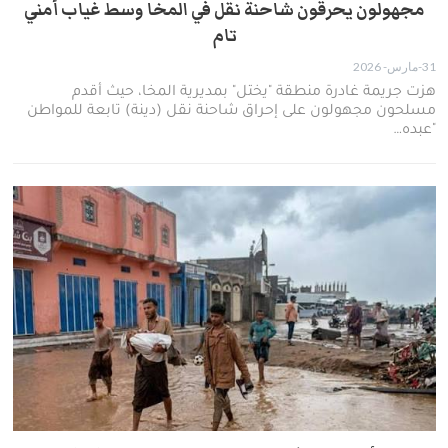
مجهولون يحرقون شاحنة نقل في المخا وسط غياب أمني
تام
31-مارس- 2026
هزت جريمة غادرة منطقة "يختل" بمديرية المخا، حيث أقدم
مسلحون مجهولون على إحراق شاحنة نقل (دينة) تابعة للمواطن
"عبده…