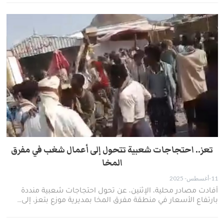
تعز.. احتجاجات شعبية تتحول إلى أعمال شغب في مفرق
المخا
11-أغسطس- 2025
أفادت مصادر محلية، الإثنين، عن تحول احتجاجات شعبية منددة
بارتفاع الأسعار في منطقة مفرق المخا بمديرية موزع بتعز، إلى…