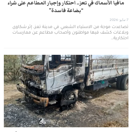
مافيا الأسماك في تعز.. احتكار وإجبار المطاعم على شراء
“بضاعة فاسدة”
7-مايو- 2026
تصاعدت موجة من الاستياء الشعبي في مدينة تعز، إثر شكاوى
وبلاغات كشف فيها مواطنون وأصحاب مطاعم عن ممارسات
احتكارية…