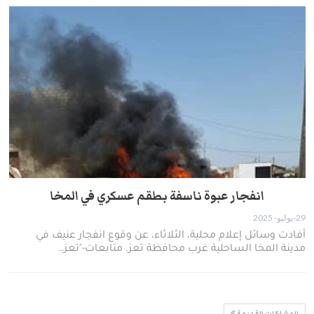
انفجار عبوة ناسفة بطقم عسكري في المخا
29-يوليو- 2025
أفادت وسائل إعلام محلية، الثلاثاء، عن وقوع انفجار عنيف في
مدينة المخا الساحلية غرب محافظة تعز. متابعات-"تعز…
المشاركات القديمة