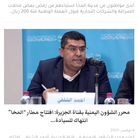
أبدى مواطنون في مدينة المخا استياءهم من رفض بعض محلات
الصرافة والشركات التجارية قبول العملة الوطنية فئة 200 ريال…
محرر الشؤون اليمنية بقناة الجزيرة: افتتاح مطار “المخا”
انتهاك للسيادة…
4-نوفمبر- 2025
اعتبر محرر الشؤون اليمنية في قناة الجزيرة، أحمد الشلفي، افتتاح