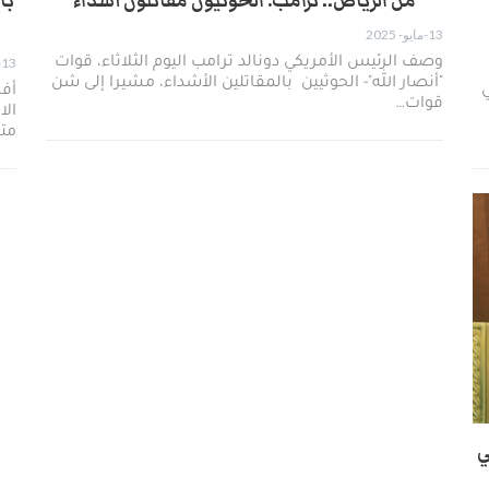
من الرياض.. ترامب: الحوثيون مقاتلون أشداء
با
13-مايو- 2025
وصف الرئيس الأمريكي دونالد ترامب اليوم الثلاثاء، قوات
13-مايو- 2025
"أنصار الله"- الحوثيين بالمقاتلين الأشداء، مشيرا إلى شن
ي
أفا
قوات…
الا
مت
ي