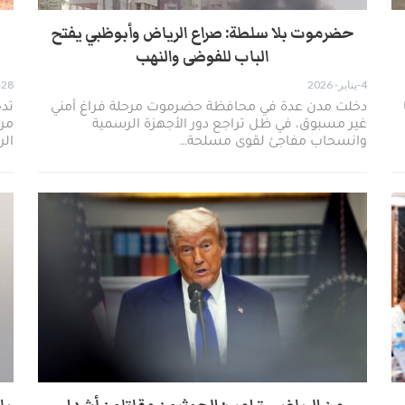
حضرموت بلا سلطة: صراع الرياض وأبوظبي يفتح
الباب للفوضى والنهب
4-يناير- 2026
28-ديسمبر- 2025
دخلت مدن عدة في محافظة حضرموت مرحلة فراغ أمني
تدخ
غير مسبوق، في ظل تراجع دور الأجهزة الرسمية
مرح
وانسحاب مفاجئ لقوى مسلحة…
ال