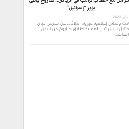
لتزامن مع خطاب ترامب في الرياض.. صاروخ يمني
يزور “إسرائيل”
دت وسائل إعلامية عبرية، الثلاثاء، عن تعرض كيان
حتلال الإسرائيلي لعملية إطلاق صاروخ من اليمن.
ابعات…