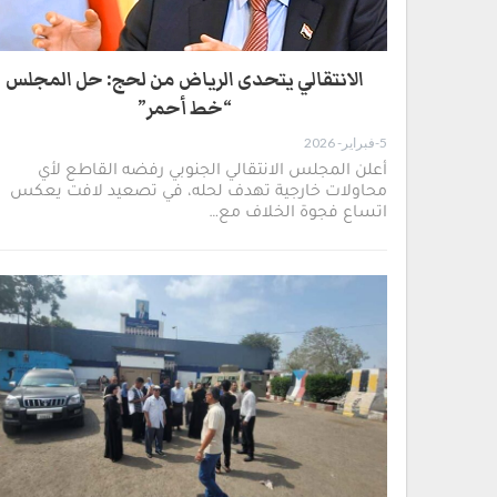
الانتقالي يتحدى الرياض من لحج: حل المجلس
“خط أحمر”
5-فبراير- 2026
​أعلن المجلس الانتقالي الجنوبي رفضه القاطع لأي
محاولات خارجية تهدف لحله، في تصعيد لافت يعكس
اتساع فجوة الخلاف مع…