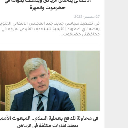
الانتقالي يتحدى الرياض ويتمسك بقواته في
حضرموت والمهرة
27-ديسمبر- 2025
في تصعيد سياسي جديد، جدد المجلس الانتقالي الجنوب
رفضه لأي ضغوط إقليمية تستهدف تقليص نفوذه في
محافظتي حضرموت…
في محاولة للدفع بعملية السلام.. المبعوث الأمم
يعقد لقاءات مكثفة في الرياض