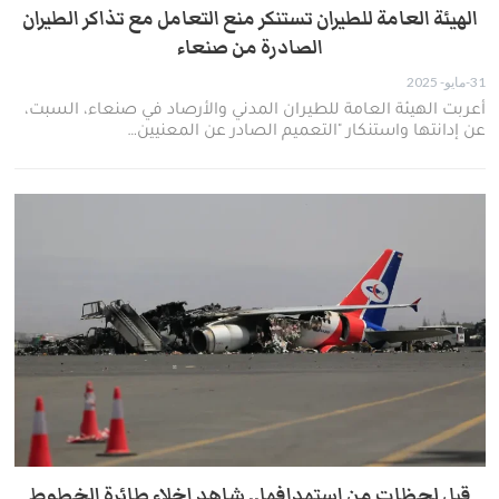
الهيئة العامة للطيران تستنكر منع التعامل مع تذاكر الطيران
الصادرة من صنعاء
31-مايو- 2025
أعربت الهيئة العامة للطيران المدني والأرصاد في صنعاء، السبت،
عن إدانتها واستنكار "التعميم الصادر عن المعنيين…
قبل لحظات من استهدافها.. شاهد إخلاء طائرة الخطوط