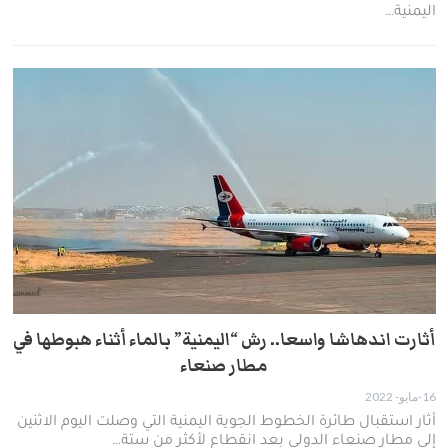
اليمنية…
أثارت اندهاشا واسعا.. رش “اليمنية” بالماء أثناء هبوطها في
مطار صنعاء
16-مايو- 2022
أثار استقبال طائرة الخطوط الجوية اليمنية التي وصلت اليوم الاثنين
إلى مطار صنعاء الدولي بعد انقطاع لأكثر من ستة…