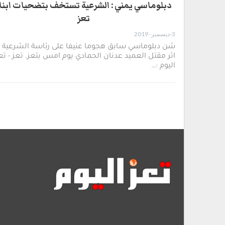
دبلوماسي يمني : الشرعية تستخف بتضحيات ابنا
تعز
3-ديسمبر- 2019
شن دبلوماسي سابق هجوما عنيفا على رئاسة الشرعية
اثر مقتل العميد عدنان الحمادي يوم امس بتعز. تعز - تع
اليوم :…