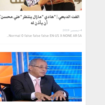
الفت الدبعي | “هادي “مازال ينتظر “علي محسن”
أن يأذن له
4-ديسمبر- 2019
…
Normal 0 false false false EN-US X-NONE AR-SA