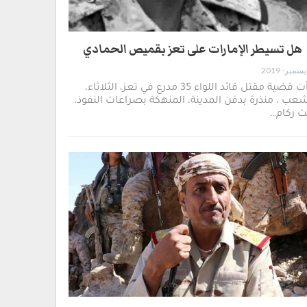
هل تسيطر الإمارات على تعز بقميص الحمادي
بدأت قضية مقتل قائد اللواء 35 مدرع في تعز، الثلاثاء،
عب ، منذرة بدفن المدينة، المنهكة بصراعات النفوذ،
ت ركام…