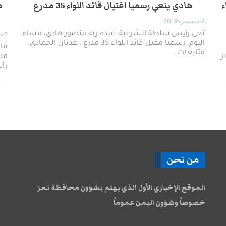
ء
هادي ينعي رسميا اغتيال قائد اللواء 35 مدرع
م
2-ديسمبر- 2019
نعى رئيس سلطة الشرعية، عبده ربه منصور هادي، مساء
2-ديسمبر- 2019
اليوم، رسميا مقتل قائد اللواء 35 مدرع ، عدنان الحمادي.
متابعات…
ز
مدر
رأس
من نحن
الموقع الإخباري الأول الذي يهتم بشؤون محافظة تعز
خصوصاً وشؤون اليمن عموماً