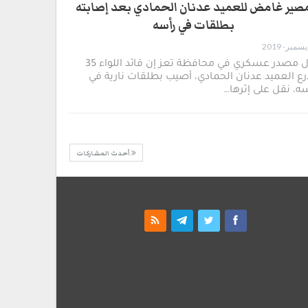
صير غامض للعميد عدنان الحمادي بعد إصابته
بطلقات في رأسه
قال مصدر عسكري في محافظة تعز إن قائد اللواء 35
ع العميد عدنان الحمادي، أصيب بطلقات نارية في
ه، نقل على إثرها…
أحدث المشاركات