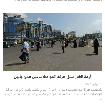
وسط إغلاق تام لمحطات التموين وتوقف عمليات التزويد،…
أزمة الغاز تشل حركة المواصلات بين عدن وأبين
30-يوليو- 2026
شهدت فرزة مواصلات (عدن – أبين) اليوم شللاً شبه تام في حركة
الباصات لعدة ساعات، مما أسفر عن تكدس عشرات المسافرين،
…