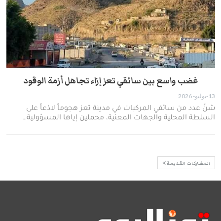
غضب واسع بين سائقي تعز إزاء تجاهل أزمة الوقود
13-يوليو- 2026
​شنّ عدد من سائقي المركبات في مدينة تعز هجوماً لاذعاً على
السلطة المحلية والجهات المعنية، محملين إياها المسؤولية…
المشاركات القديمة