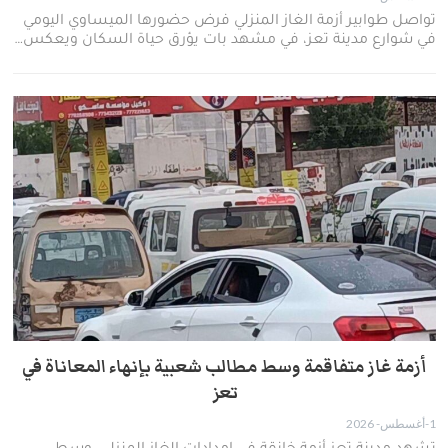
تواصل طوابير أزمة الغاز المنزلي فرض حضورها الميساوي اليومي
في شوارع مدينة تعز، في مشهد بات يؤرق حياة السكان ويعكس…
أزمة غاز متفاقمة وسط مطالب شعبية بإنهاء المعاناة في
تعز ​
1-أغسطس- 2026