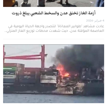
أزمة الغاز تخنق عدن والسخط الشعبي يبلغ ذروت
4-فبراير- 2026
عادت مشاهد "طوابير المعاناة" لتتصدر واجهة الحياة اليومية في
العاصمة المؤقتة عدن، حيث شهدت محطات توزيع الغاز المنزلي…