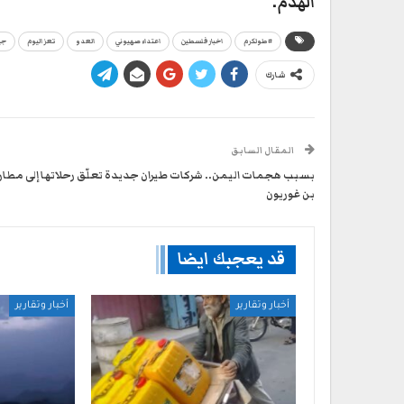
الهدم.
#طولكرم
اخبار فلسطين
اعتداء صهيوني
العدو
تعز اليوم
جي
شارك
المقال السابق
بسبب هجمات اليمن.. شركات طيران جديدة تعلّق رحلاتها إلى مطار
بن غوريون
قد يعجبك ايضا
أخبار وتقارير
أخبار وتقارير