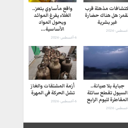
كتشافات مذهلة قرب
واقع مأساوي بتعز..
لقمر: هل هناك حضارة
الغلاء يفرغ الموائد
غير بشرية
ويحول المواد
الأساسية…
6-أغسطس- 2026
جباية بلا صيانة..
أزمة المشتقات والغاز
السيول تقطع سائلة
تشل الحركة في المهرة ​
لمقاطرة لليوم الرابع
6-أغسطس- 2026