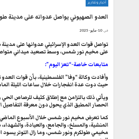
أخبار وتقارير
العدو الصهيوني يواصل عدوانه على مدينة طو
في
10-مايو- 2025
على مخيم نور شمس، وسط تصعيد ميداني متواصل ي
متابعات خاصة-“تعز اليوم”:
وأفادت وكالة “وفا” الفلسطينية، بأن قوات العد
حيث دوت عدة انفجارات خلال ساعات الليلة الماض
ويأتي ذلك بالتزامن مع إطلاق كثيف للرصاص الحي و
الحصار المطبق الذي يحول دون معرفة التفاصيل ال
كما تعرض مخيم نور شمس خلال الأسبوع الماضي ل
مخيمي طولكرم ونور شمس، وما زال التوتر يسود 