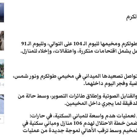
سيول تعز تجرف الممتلكات وتقتل
مسنة في جبل حبشي
لكرم
28-يوليو- 2026
تزايد انتشار الكلاب الضالة بتعز يثير
قلق السكان
تواصل قوات العدو الإسرائيلي عدوانها على مدينة طولكرم ومخيمها لليوم الـ 104 على التوالي، ولليوم الـ 91
27-يوليو- 2026
شمل اقتحامات متكررة، واعتقالات، وإخلاء للمنازل.
إزالة صور الزُبيدي تفجر اشتباكات
مسلحة وحالة توتر في عدن
و تواصل تصعيدها الميداني في مخيمي طولكرم ونور شمس،
27-يوليو- 2026
ية وفجر اليوم داخلهما.
4-أغسطس- 2026
تعز: احتجاج لبائعي الدجاج رفضاً
القنابل الصوتية وإطلاق طائرات التصوير، وسط حالة من
لفرض رسوم غير قانونية
دقيقة لما يجري داخل المخيمين.
27-يوليو- 2026
عمليات هدم واسعة للمباني السكنية، في حارات:
المنشية، والمسلخ، والجامع، والعيادة، والشهداء، ضمن خطة الاحتلال لهدم 106 منازل ومباني سكنية في
المخيم وسط ترقب الأهالي لموجة جديدة من عمليات