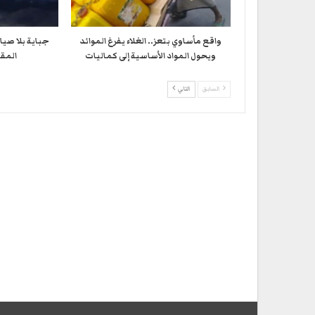
واقع مأساوي بتعز.. الغلاء يفرغ الموائد
جباية بلا صيا
ويحول المواد الأساسية إلى كماليات
المقا
السابق
التالي