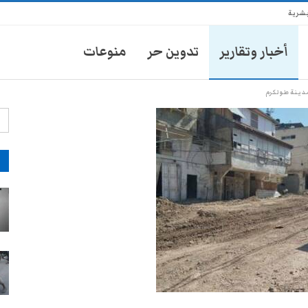
بشرية
أخبار وتقارير
تدوين حر
منوعات
مدينة طولكرم
آ
انتشار أمني في تعز يثير مخاوف
الأهالي من حملات تضييق جديدة
28-يوليو- 2026
موكب محافظ تعز يدهس طفلاً
ويتركه في العناية المركزة
28-يوليو- 2026