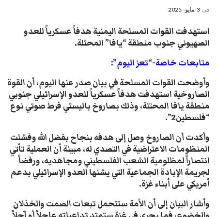
في
3-مايو- 2025
استهدفت القوات المسلحة اليمنية هدفاً عسكرياً للعدو
الصهيوني جنوب منطقة “يافا” المحتلة.
متابعات خاصة-“تعز اليوم”:
وأوضحت القوات المسلحة في بيان صدر عنها اليوم، أن القوة
الصاروخية استهدفت هدفاً عسكرياً للعدو الإسرائيلي جنوبي
منطقة يافا المحتلة، وذلك بصاروخ باليستي فرط صوتي نوع
“فلسطين2”.
وأكدت أن الصاروخ وصل إلى هدفه بنجاح بفضل الله وفشلت
المنظومات الاعتراضية في التصدي له، مبينة أن العملية تأتي
انتصاراً لمظلومية الشعب الفلسطيني ومجاهديه، ورفضاً
لجريمة الإبادة الجماعية التي يشنها العدو الإسرائيلي بدعم
أمريكي على أبناء غزة.
وأشار البيان إلى أن الأمة ستتحمل تبعات الصمت والخذلان
والخضوع، فما يجري في غزة ستمتد تداعياته عاجلاً أو آجلاً