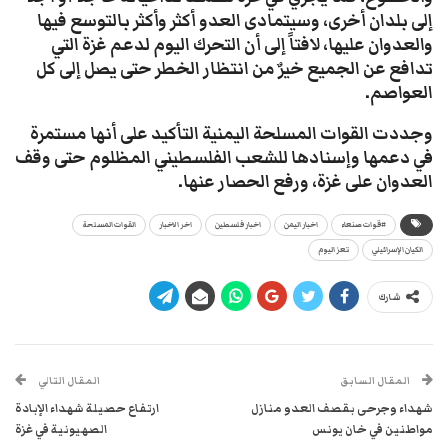
إلى بلدان أخرى، وسيتمادى العدو أكثر وأكثر بالتوسع فيها
والعدوان عليها، لافتاً إلى أن التحرك اليوم لدعم غزة التي
تدافع عن الجميع خيرٌ من انتظار الخطر حتى يصل إلى كل
العواصم.
وجددت القوات المسلحة اليمنية التأكيد على أنها مستمرة
في دعمها وإسنادها للشعب الفلسطيني المظلوم حتى وقف
العدوان على غزة، ورفع الحصار عنها.
#قوات صنعاء
اخبار اليمن
اخبار فلسطين
اخر الاخبار
القوات المسلحة
الكيان الإسرائيلي
تعز اليوم
شارك
المقال السابق
المقال التالي
شهداء وجرحى بقصف العدو منازل
ارتفاع حصيلة شهداء الإبادة
مواطنين في خان يونس
الصهيونية في غزة