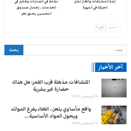
أزمة المشتقات والغاز تشل
نشاط في الجبايات وفشل في
الحركة في المهرة ​
الخدمات.. إهمال صندوق
التحسين يخنق تعز
السابق
التالي
آخر الأخبار
اكتشافات مذهلة قرب القمر: هل هناك
حضارة غير بشرية
6-أغسطس- 2026
واقع مأساوي بتعز.. الغلاء يفرغ الموائد
ويحول المواد الأساسية…
6-أغسطس- 2026