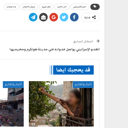
اخبار فلسطين
اخر الاخبار
تعز اليوم
جيش الاحتلال
مداهمات
شارك
المقال السابق
العدو الإسرائيلي يواصل عدوانه على مدينة طولكرم ومخيميها
قد يعجبك ايضا
أخبار وتقارير
أخبار وتقارير