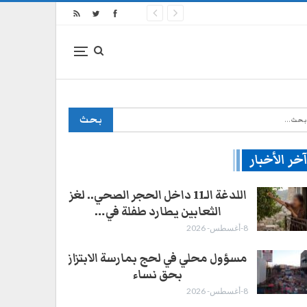
خر الأخبار
اللدغة الـ11 داخل الحجر الصحي.. لغز
الثعابين يطارد طفلة في…
8-أغسطس- 2026
4-أغسطس- 2026
مسؤول محلي في لحج بمارسة الابتزاز
بحق نساء
8-أغسطس- 2026