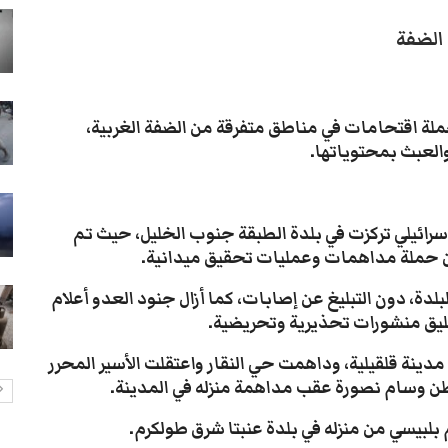
انتشار أمني في تعز يثير مخاوف
الضفة
الأهالي من حملات تضييق جديدة
28-يوليو- 2026
موكب محافظ تعز يدهس طفلاً
حملة اقتحامات في مناطق متفرقة من الضفة الغربية،
ويتركه في العناية المركزة
العبث بمحتوياتها.
28-يوليو- 2026
سيول تعز تجرف الممتلكات وتقتل
مسنة في جبل حبشي
رائيلي تركزت في بلدة الطبقة جنوب الخليل، حيث تم
28-يوليو- 2026
تزايد انتشار الكلاب الضالة بتعز يثير
لدة، دون التبليغ عن إصابات، كما أزال جنود العدو أعلام
قلق السكان
عليق منشورات تحذيرية وتحريضية.
27-يوليو- 2026
دينة قلقيلية، وداهمت حي النقار واعتقلت الأسير المحرر
طن وسام نصورة عقب مداهمة منزله في المدينة.
بلبيسي من منزله في بلدة عنبتا شرق طولكرم.