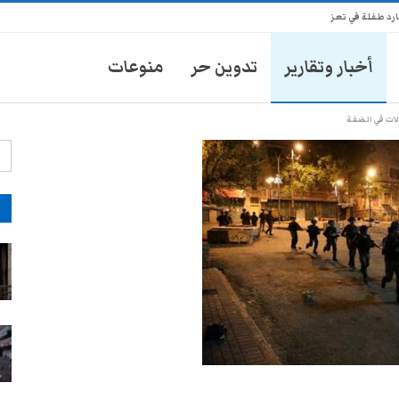
أخبار وتقارير
تدوين حر
منوعات
ات في الضفة
آ
ضرائب سلطات تعز تُشعل إضراباً
لسائقي الدواجن
28-يوليو- 2026
شاب يمني يثير الذهول برفع خزان
وزن 100 كيلو باستخدام فكه
28-يوليو- 2026