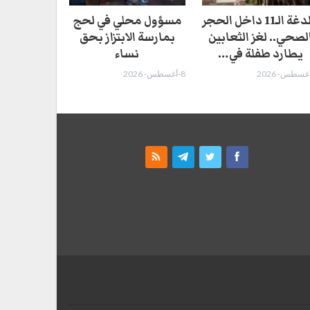
اللدغة الـ11 داخل الحجر
مسؤول محلي في لحج
لصحي.. لغز الثعابين
بمارسة الابتزاز بحق
يطارد طفلة في…
نساء
8-أغسطس- 2026