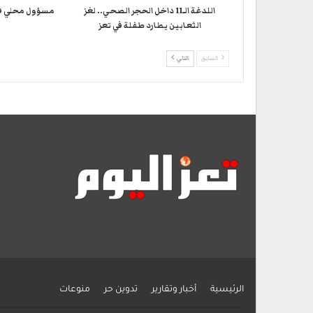
اللدغة الـ11 داخل الحجر الصحي.. لغز
مسؤول محلي في 
الثعابين يطارد طفلة في تعز
السابق
التالي
الرئيسية
أخبار وتقارير
تدوين حر
منوعات