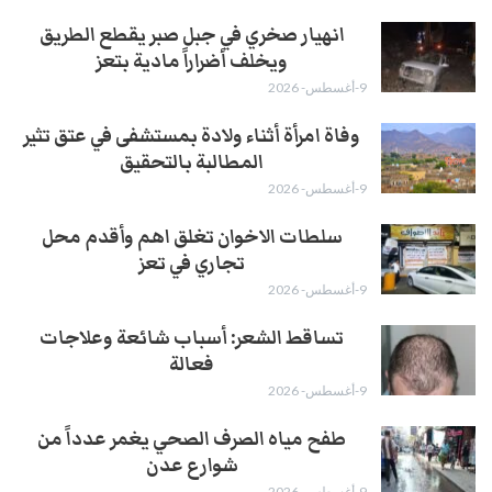
انهيار صخري في جبل صبر يقطع الطريق
ويخلف أضراراً مادية بتعز
9-أغسطس- 2026
وفاة امرأة أثناء ولادة بمستشفى في عتق تثير
المطالبة بالتحقيق
9-أغسطس- 2026
سلطات الاخوان تغلق اهم وأقدم محل
تجاري في تعز
9-أغسطس- 2026
تساقط الشعر: أسباب شائعة وعلاجات
فعالة
9-أغسطس- 2026
طفح مياه الصرف الصحي يغمر عدداً من
شوارع عدن
9-أغسطس- 2026