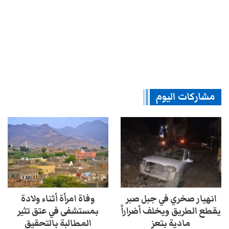
مشاركات اليوم
انهيار صخري في جبل صبر
وفاة امرأة أثناء ولادة
يقطع الطريق ويخلف أضراراً
بمستشفى في عتق تثير
مادية بتعز
المطالبة بالتحقيق