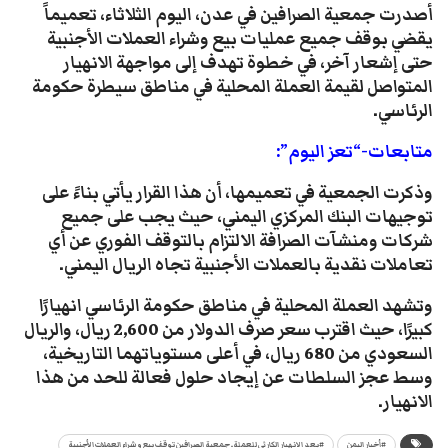
أصدرت جمعية الصرافين في عدن، اليوم الثلاثاء، تعميماً
يقضي بوقف جميع عمليات بيع وشراء العملات الأجنبية
حتى إشعار آخر، في خطوة تهدف إلى مواجهة الانهيار
المتواصل لقيمة العملة المحلية في مناطق سيطرة حكومة
الرئاسي.
متابعات-“تعز اليوم”:
وذكرت الجمعية في تعميمها، أن هذا القرار يأتي بناءً على
توجيهات البنك المركزي اليمني، حيث يجب على جميع
شركات ومنشآت الصرافة الالتزام بالتوقف الفوري عن أي
تعاملات نقدية بالعملات الأجنبية تجاه الريال اليمني.
وتشهد العملة المحلية في مناطق حكومة الرئاسي انهيارًا
كبيرًا، حيث اقترب سعر صرف الدولار من 2,600 ريال، والريال
السعودي من 680 ريال، في أعلى مستوياتهما التاريخية،
وسط عجز السلطات عن إيجاد حلول فعالة للحد من هذا
الانهيار.
#أخبار اليمن
#بعد الانهيار الكارثي للعملة.. جمعية الصرافين توقف بيع وشراء العملات الأجنبية