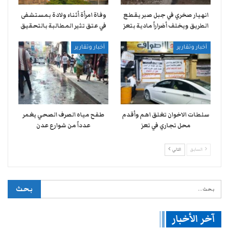
انهيار صخري في جبل صبر يقطع
وفاة امرأة أثناء ولادة بمستشفى
الطريق ويخلف أضراراً مادية بتعز
في عتق تثير المطالبة بالتحقيق
أخبار وتقارير
أخبار وتقارير
سلطات الاخوان تغلق اهم وأقدم
طفح مياه الصرف الصحي يغمر
محل تجاري في تعز
عدداً من شوارع عدن
السابق
التالي
آخر الأخبار