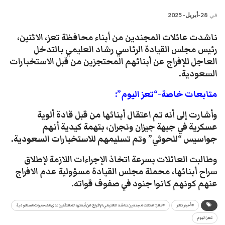
في
28-أبريل- 2025
ناشدت عائلات المجندين من أبناء محافظة تعز، الاثنين،
رئيس مجلس القيادة الرئاسي رشاد العليمي بالتدخل
العاجل للإفراج عن أبنائهم المحتجزين من قبل الاستخبارات
السعودية.
متابعات خاصة-“تعز اليوم”:
وأشارت إلى أنه تم اعتقال أبنائها من قبل قادة ألوية
عسكرية في جبهة جيزان ونجران، بتهمة كيدية أنهم
جواسيس “للحوثي” وتم تسليمهم للاستخبارات السعودية.
وطالبت العائلات بسرعة اتخاذ الإجراءات اللازمة لإطلاق
سراح أبنائها، محملة مجلس القيادة مسؤولية عدم الافراج
عنهم كونهم كانوا جنود في صفوف قواته.
#أخبار تعز
#تعز: عائلات مجندين تناشد العليمي الإفراج عن أبنائها المعتقلين لدى المخابرات السعودية
تعز اليوم