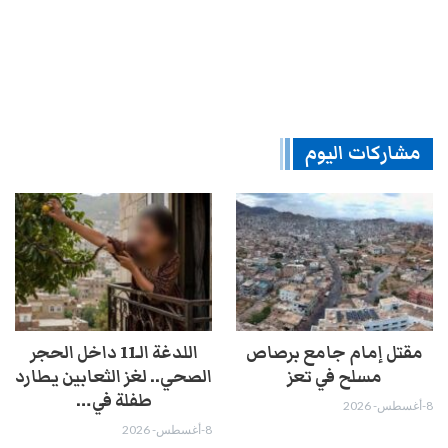
مشاركات اليوم
مقتل إمام جامع برصاص
اللدغة الـ11 داخل الحجر
مسلح في تعز
الصحي.. لغز الثعابين يطارد
طفلة في…
8-أغسطس- 2026
8-أغسطس- 2026