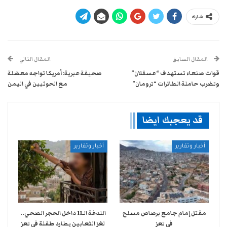
شارك
المقال السابق
المقال التالي
قوات صنعاء تستهدف “عسقلان”
صحيفة عبرية: أمريكا تواجه معضلة
وتضرب حاملة الطائرات “ترومان”
مع الحوثيين في اليمن
قد يعجبك ايضا
أخبار وتقارير
أخبار وتقارير
مقتل إمام جامع برصاص مسلح
اللدغة الـ11 داخل الحجر الصحي..
في تعز
لغز الثعابين يطارد طفلة في تعز