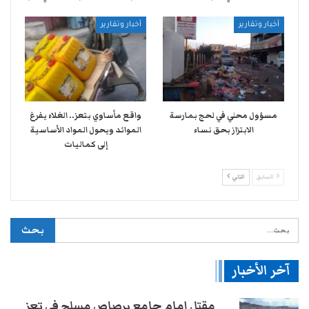
أخبار وتقارير
أخبار وتقارير
مسؤول محلي في لحج بمارسة
واقع مأساوي بتعز.. الغلاء يفرغ
الابتزاز بحق نساء
الموائد ويحول المواد الأساسية
إلى كماليات
السابق
التالي
آخر الأخبار
مقتل إمام جامع برصاص مسلح في تعز