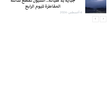
جباية بلا صيانة.. السيول تقطع سائلة
المقاطرة لليوم الرابع
6-أغسطس- 2026