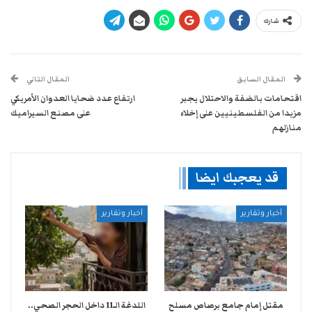
شارك
المقال السابق
المقال التالي
اقتحامات بالضفة والاحتلال يجبر
ارتفاع عدد ضحايا العدوان الأمريكي
مزيدا من الفلسطينيين على إخلاء
على مصنع السيراميك
منازلهم
قد يعجبك ايضا
أخبار وتقارير
أخبار وتقارير
مقتل إمام جامع برصاص مسلح
اللدغة الـ11 داخل الحجر الصحي..