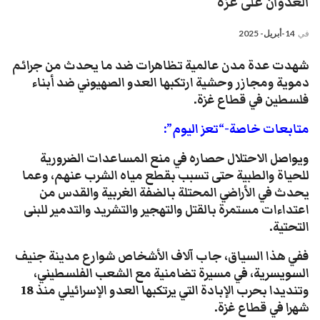
العدوان على غزة
في
14-أبريل- 2025
شهدت عدة مدن عالمية تظاهرات ضد ما يحدث من جرائم
دموية ومجازر وحشية ارتكبها العدو الصهيوني ضد أبناء
فلسطين في قطاع غزة.
متابعات خاصة-“تعز اليوم”:
ويواصل الاحتلال حصاره في منع المساعدات الضرورية
للحياة والطبية حتى تسبب بقطع مياه الشرب عنهم، وعما
يحدث في الأراضي المحتلة بالضفة الغربية والقدس من
اعتداءات مستمرة بالقتل والتهجير والتشريد والتدمير للبنى
التحتية.
ففي هذا السياق، جاب آلاف الأشخاص شوارع مدينة جنيف
السويسرية، في مسيرة تضامنية مع الشعب الفلسطيني،
وتنديدا بحرب الإبادة التي يرتكبها العدو الإسرائيلي منذ 18
شهرا في قطاع غزة.