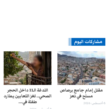
مشاركات اليوم
مقتل إمام جامع برصاص
اللدغة الـ11 داخل الحجر
مسلح في تعز
الصحي.. لغز الثعابين يطارد
طفلة في…
8-أغسطس- 2026
8-أغسطس- 2026