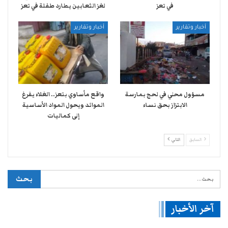
في تعز
لغز الثعابين يطارد طفلة في تعز
أخبار وتقارير
أخبار وتقارير
مسؤول محلي في لحج بمارسة
واقع مأساوي بتعز.. الغلاء يفرغ
الابتزاز بحق نساء
الموائد ويحول المواد الأساسية
إلى كماليات
السابق
التالي
آخر الأخبار