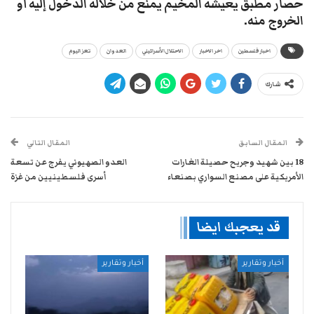
حصار مطبق يعيشه المخيم يمنع من خلاله الدخول إليه أو
الخروج منه.
اخبار فلسطين
اخر الاخبار
الاحتلال الأسرائيلي
العدوان
تعز اليوم
شارك
المقال السابق
المقال التالي
18 بين شهيد وجريح حصيلة الغارات
العدو الصهيوني يفرج عن تسعة
الأمريكية على مصنع السواري بصنعاء
أسرى فلسطينيين من غزة
قد يعجبك ايضا
أخبار وتقارير
أخبار وتقارير