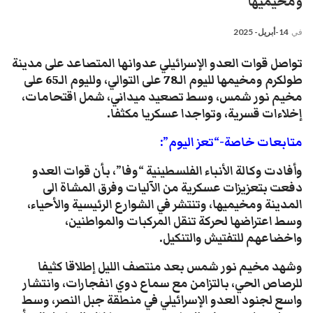
ومخيميها
في
14-أبريل- 2025
تواصل قوات العدو الإسرائيلي عدوانها المتصاعد على مدينة
طولكرم ومخيمها لليوم الـ78 على التوالي، ولليوم الـ65 على
مخيم نور شمس، وسط تصعيد ميداني، شمل اقتحامات،
إخلاءات قسرية، وتواجدا عسكريا مكثفا.
متابعات خاصة-“تعز اليوم”:
وأفادت وكالة الأنباء الفلسطينية “وفا”، بأن قوات العدو
دفعت بتعزيزات عسكرية من الآليات وفرق المشاة الى
المدينة ومخيميها، وتنتشر في الشوارع الرئيسية والأحياء،
وسط اعتراضها لحركة تنقل المركبات والمواطنين،
واخضاعهم للتفتيش والتنكيل.
وشهد مخيم نور شمس بعد منتصف الليل إطلاقا كثيفا
للرصاص الحي، بالتزامن مع سماع دوي انفجارات، وانتشار
واسع لجنود العدو الإسرائيلي في منطقة جبل النصر، وسط