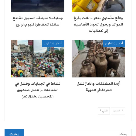
واقع مأساوي بتعز.. الغلاء يفرغ
جباية بلا صيانة.. السيول تقطع
الموائد ويحول المواد الأساسية
سائلة المقاطرة لليوم الرابع
إلى كماليات
أخبار وتقارير
أخبار وتقارير
أزمة المشتقات والغاز تشل
نشاط في الجبايات وفشل في
الحركة في المهرة ​
الخدمات.. إهمال صندوق
التحسين يخنق تعز
السابق
التالي