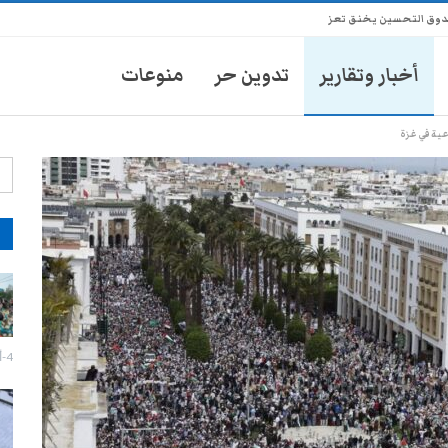
ندوق التحسين يخنق تعز
أخبار وتقارير
تدوين حر
منوعات
ية في غزة
آ
إزالة صور الزُبيدي تفجر اشتباكات
مسلحة وحالة توتر في عدن
27-يوليو- 2026
4-أغسطس- 2026
تعز: احتجاج لبائعي الدجاج رفضاً
لفرض رسوم غير قانونية
27-يوليو- 2026