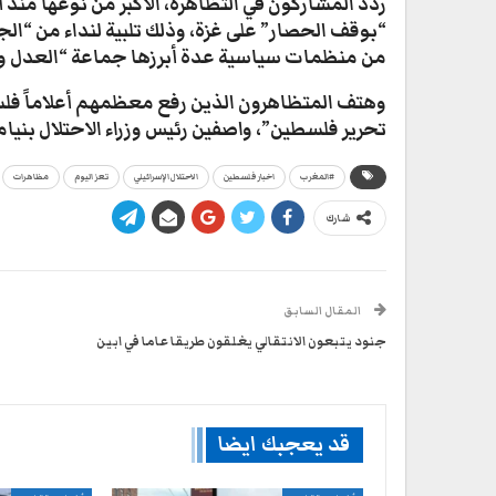
ردد المشاركون في التظاهرة، الأكبر من نوعها منذ
“بوقف الحصار” على غزة، وذلك تلبية لنداء من “ا
من منظمات سياسية عدة أبرزها جماعة “العدل وال
وهتف المتظاهرون الذين رفع معظمهم أعلاماً فلس
تحرير فلسطين”، واصفين رئيس وزراء الاحتلال بنيام
#المغرب
اخبار فلسطين
الاحتلال الإسرائيلي
تعز اليوم
مظاهرات
شارك
المقال السابق
جنود يتبعون الانتقالي يغلقون طريقا عاما في ابين
قد يعجبك ايضا