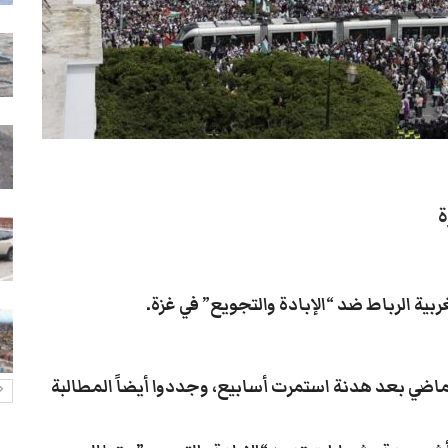
أزمة الغاز تخنق تعز والمواطنون
عالقون في الطوابير
26-يوليو- 2026
عدن: قوة عسكرية تطرد قيادات
نقابة عمال الجنوب وتصيب رئيسها
26-يوليو- 2026
أمطار لحج تغرق منازل وتُجدد
ة
معاناة الأهالي
26-يوليو- 2026
هجوم مسلح يستهدف منزل مواطن
بية الرباط ضد “الإبادة والتجويع” في غزة.
في تعز
26-يوليو- 2026
لماضي بعد هدنة استمرت أسابيع، وجددوا أيضاً المطالبة