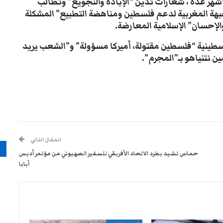
 أشهر عدة ، شعارات تدين “الإبادة والتجويع” وتطالب
لجبهة المغربية لدعم فلسطين ومناهضة التطبيع” المشكلة
إحسان” الإسلامية المعارضة.
طينية “فلسطين مقتولة، أميركا مسؤولة” و”الشعب يريد
ين نتنياهو بـ”المجرم”.
المقال التالي
م
حماس تشيد بطرد الاتحاد الأفريقي للسفير الصهيوني من مؤتمر أديس
أبابا