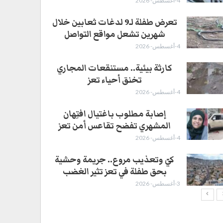
4-أغسطس- 2026
تعرض طفلة لـ9 لدغات ثعابين خلال
شهرين تشعل مواقع التواصل
4-أغسطس- 2026
كارثة بيئية.. مستنقعات المجاري
تخنق أحياء تعز
4-أغسطس- 2026
إصابة مطلوب باغتيال افتِهان
المشهري تفضح تقاعس أمن تعز
4-أغسطس- 2026
كيّ وتعذيب مروع.. جريمة وحشية
بحق طفلة في تعز تثير الغضب
3-أغسطس- 2026