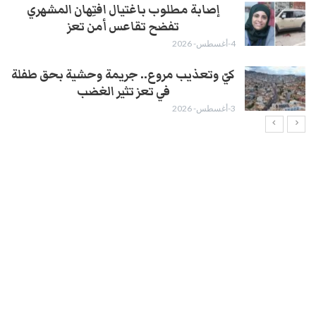
إصابة مطلوب باغتيال افتِهان المشهري
تفضح تقاعس أمن تعز
4-أغسطس- 2026
كيّ وتعذيب مروع.. جريمة وحشية بحق طفلة
في تعز تثير الغضب
3-أغسطس- 2026