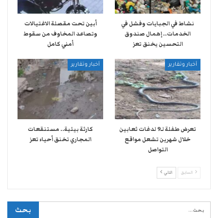
نشاط في الجبايات وفشل في
أبين تحت مقصلة الاغتيالات
الخدمات.. إهمال صندوق
وتصاعد المخاوف من سقوط
التحسين يخنق تعز
أمني كامل
أخبار وتقارير
أخبار وتقارير
تعرض طفلة لـ9 لدغات ثعابين
كارثة بيئية.. مستنقعات
خلال شهرين تشعل مواقع
المجاري تخنق أحياء تعز
التواصل
السابق
التالي