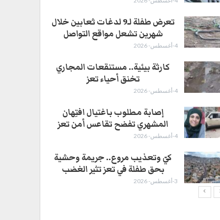
4-أغسطس- 2026
تعرض طفلة لـ9 لدغات ثعابين خلال
شهرين تشعل مواقع التواصل
4-أغسطس- 2026
كارثة بيئية.. مستنقعات المجاري
تخنق أحياء تعز
4-أغسطس- 2026
إصابة مطلوب باغتيال افتِهان
المشهري تفضح تقاعس أمن تعز
4-أغسطس- 2026
كيّ وتعذيب مروع.. جريمة وحشية
بحق طفلة في تعز تثير الغضب
3-أغسطس- 2026