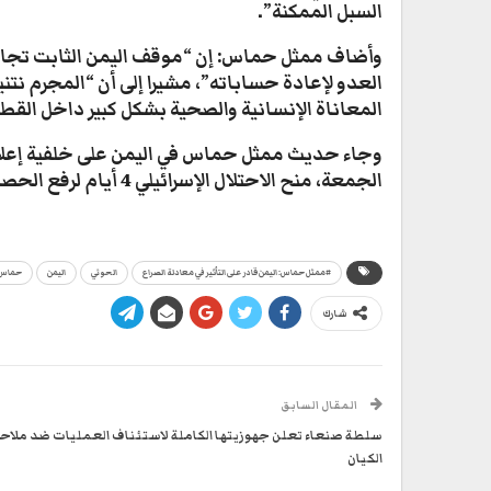
السبل الممكنة”.
وأضاف ممثل حماس: إن “موقف اليمن الثابت تجاه
العدو لإعادة حساباته”، مشيرا إلى أن “المجرم نتن
المعاناة الإنسانية والصحية بشكل كبير داخل القط
وجاء حديث ممثل حماس في اليمن على خلفية إعلان ع
الجمعة، منح الاحتلال الإسرائيلي 4 أيام لرفع الحصار عن غزة، وتهديده باستئناف العمليات إذا لم يتم ذلك.
#ممثل حماس: اليمن قادر على التأثير في معادلة الصراع
الحوثي
اليمن
حماس
شارك
المقال السابق
سلطة صنعاء تعلن جهوزيتها الكاملة لاستئناف العمليات ضد ملاح
الكيان