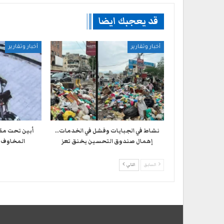
قد يعجبك ايضا
أخبار وتقارير
أخبار وتقارير
نشاط في الجبايات وفشل في الخدمات..
أبين تحت مق
إهمال صندوق التحسين يخنق تعز
المخاوف 
السابق
التالي