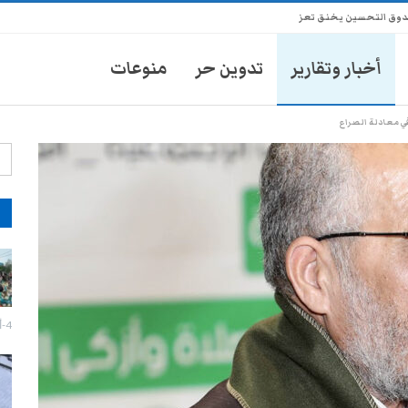
ندوق التحسين يخنق تعز
أخبار وتقارير
تدوين حر
منوعات
ي معادلة الصراع
آ
إزالة صور الزُبيدي تفجر اشتباكات
مسلحة وحالة توتر في عدن
27-يوليو- 2026
4-أغسطس- 2026
تعز: احتجاج لبائعي الدجاج رفضاً
لفرض رسوم غير قانونية
27-يوليو- 2026