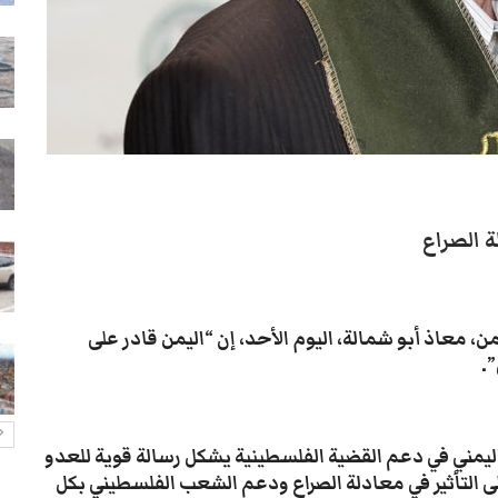
أزمة الغاز تخنق تعز والمواطنون
عالقون في الطوابير
26-يوليو- 2026
عدن: قوة عسكرية تطرد قيادات
نقابة عمال الجنوب وتصيب رئيسها
26-يوليو- 2026
أمطار لحج تغرق منازل وتُجدد
ة الصراع
معاناة الأهالي
26-يوليو- 2026
هجوم مسلح يستهدف منزل مواطن
، معاذ أبو شمالة، اليوم الأحد، إن “اليمن قادر على
في تعز
”.
26-يوليو- 2026
ليمني في دعم القضية الفلسطينية يشكل رسالة قوية للعدو
لى التأثير في معادلة الصراع ودعم الشعب الفلسطيني بكل