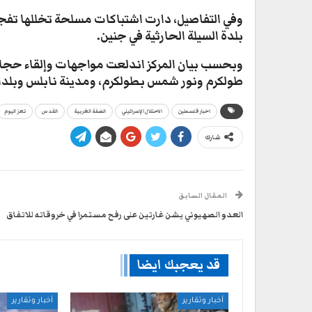
وفي التفاصيل، دارت اشتباكات مسلحة تخللها تفجي
بلدة السيلة الحارثية في جنين.
وبحسب بيان المركز اندلعت مواجهات وإلقاء حجار
طولكرم ونور شمس بطولكرم، ومدينة نابلس وبلدات
اخبار فلسطين
الاحتلال الإسرائيلي
الضفة الغربية
القدس
تعز اليوم
شارك
المقال السابق
العدو الصهيوني يشن غارتين على رفح مستمرا في خروقاته للاتفاق
قد يعجبك ايضا
أخبار وتقارير
أخبار وتقارير