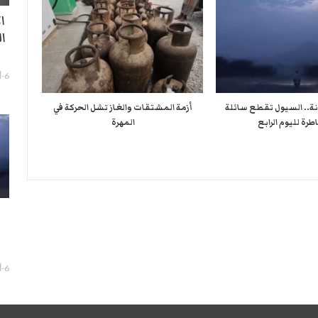
ا
ا
6-أغسطس- 2026
نة.. السيول تقطع سائلة
أزمة المشتقات والغاز تشل الحركة في
طرة لليوم الرابع
المهرة ​
ا
6-أغسطس- 2026