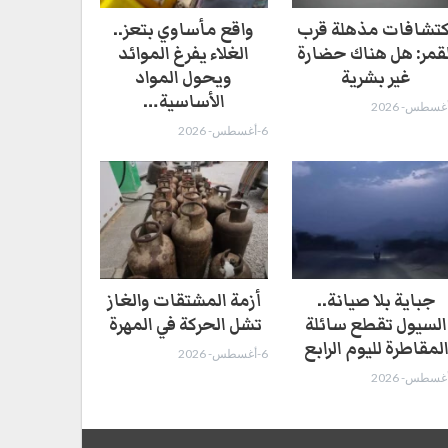
كتشافات مذهلة قرب
واقع مأساوي بتعز..
لقمر: هل هناك حضارة
الغلاء يفرغ الموائد
غير بشرية
ويحول المواد
الأساسية…
6-أغسطس- 2026
جباية بلا صيانة..
أزمة المشتقات والغاز
السيول تقطع سائلة
تشل الحركة في المهرة ​
لمقاطرة لليوم الرابع
6-أغسطس- 2026