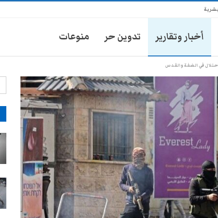
بشرية
أخبار وتقارير
تدوين حر
منوعات
آ
انتشار أمني في تعز يثير مخاوف
الأهالي من حملات تضييق جديدة
28-يوليو- 2026
موكب محافظ تعز يدهس طفلاً
ويتركه في العناية المركزة
28-يوليو- 2026