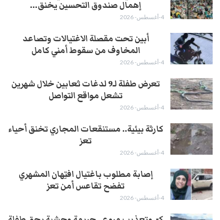
إهمال صندوق التحسين يخنق…
4-أغسطس- 2026
أبين تحت مقصلة الاغتيالات وتصاعد
المخاوف من سقوط أمني كامل
4-أغسطس- 2026
تعرض طفلة لـ9 لدغات ثعابين خلال شهرين
تشعل مواقع التواصل
4-أغسطس- 2026
كارثة بيئية.. مستنقعات المجاري تخنق أحياء
تعز
4-أغسطس- 2026
إصابة مطلوب باغتيال افتِهان المشهري
تفضح تقاعس أمن تعز
4-أغسطس- 2026
كيّ وتعذيب مروع.. جريمة وحشية بحق طفلة