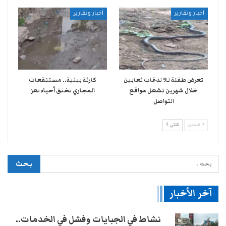
أخبار وتقارير
أخبار وتقارير
تعرض طفلة لـ9 لدغات ثعابين
كارثة بيئية.. مستنقعات
خلال شهرين تشعل مواقع
المجاري تخنق أحياء تعز
التواصل
السابق
التالي
آخر الأخبار
نشاط في الجبايات وفشل في الخدمات..