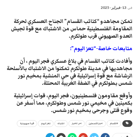
في
13-فبراير- 2025
تمكن مجاهدو “كتائب القسام” الجناح العسكري لحركة
المقاومة الفلسطينية حماس من الاشتباك مع قوة لجيش
العدو الصهيوني قرب طولكرم.
متابعات خاصة-“تعز اليوم”:
وأفادت كتائب القسام في بلاغ عسكري فجر اليوم ، أن
مجاهديها في مدينة طولكرم تمكنوا من الاشتباك بالأسلحة
الرشاشة مع قوة إسرائيلية في حي المنشية بمخيم نور
شمس بطولكرم في الضفة الغربية المحتلة.
وأوقع مقاومون فلسطينيون، فجر اليوم، قوات إسرائيلية
بكمينين في مخيمي نور شمس وطولكرم، مما أسفر عن
وقوع قتلى وجرحى بمخيم نور شمس.
#القسام
اخبار فلسطين
اخر الاخبار
اشتباك
تعز اليوم
قوة صهيونية