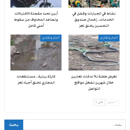
نشاط في الجبايات وفشل في
أبين تحت مقصلة الاغتيالات
الخدمات.. إهمال صندوق
وتصاعد المخاوف من سقوط
التحسين يخنق تعز
أمني كامل
أخبار وتقارير
أخبار وتقارير
تعرض طفلة لـ9 لدغات ثعابين
كارثة بيئية.. مستنقعات
خلال شهرين تشعل مواقع
المجاري تخنق أحياء تعز
التواصل
السابق
التالي