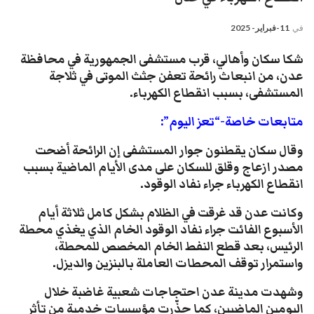
في
11-فبراير- 2025
شكا سكان وأهالي، قرب مستشفى الجمهورية في محافظة
عدن، من انبعاث رائحة تعفن جثث الموتى في ثلاجة
المستشفى، بسبب انقطاع الكهرباء.
متابعات خاصة-“تعز اليوم”:
وقال سكان يقطنون جوار المستشفى إن الرائحة أضحت
مصدر ازعاج وقلق للسكان على مدى الأيام الماضية بسبب
انقطاع الكهرباء جراء نفاد الوقود.
وكانت عدن قد غرقت في الظلام بشكل كامل ثلاثة أيام
الأسبوع الفائت جراء نفاد الوقود الخام الذي يغذي محطة
الرئيس، بعد قطع النفط الخام المخصص للمحطة،
واستمرار توقف المحطات العاملة بالبنزين والديزل.
وشهدت مدينة عدن احتجاجات شعبية غاضبة خلال
اليومين الماضيين، كما حذّرت مؤسسات خدمية من تأثر