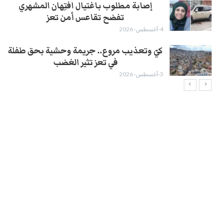
إصابة مطلوب باغتيال افتِهان المشهري
تفضح تقاعس أمن تعز
4-أغسطس- 2026
كيّ وتعذيب مروع.. جريمة وحشية بحق طفلة
في تعز تثير الغضب
3-أغسطس- 2026