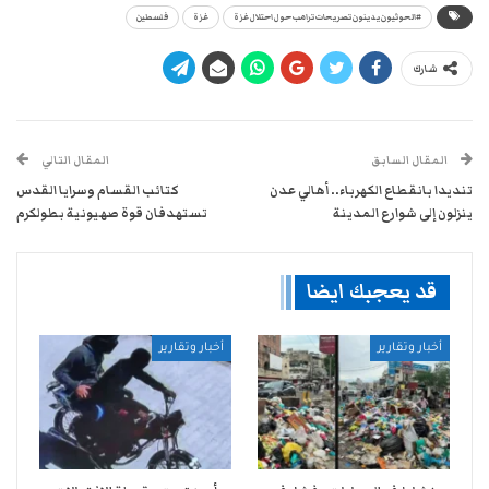
#الحوثيون يدينون تصريحات ترامب حول احتلال غزة
غزة
فلسطين
شارك
المقال السابق
المقال التالي
تنديدا بانقطاع الكهرباء.. أهالي عدن
كتائب القسام وسرايا القدس
ينزلون إلى شوارع المدينة
تستهدفان قوة صهيونية بطولكرم
قد يعجبك ايضا
أخبار وتقارير
أخبار وتقارير