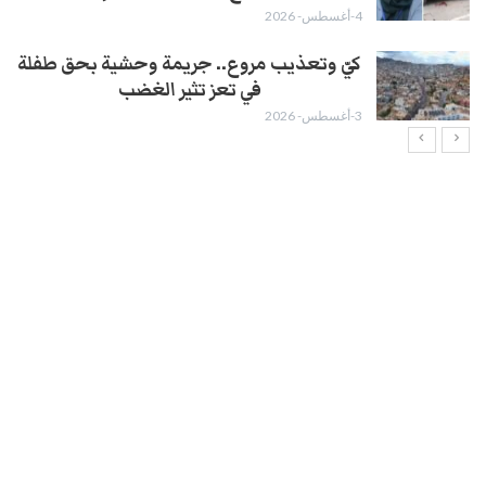
4-أغسطس- 2026
كيّ وتعذيب مروع.. جريمة وحشية بحق طفلة
في تعز تثير الغضب
3-أغسطس- 2026