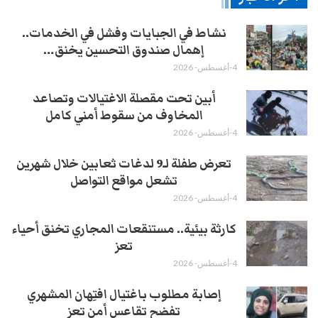
نشاط في الجبايات وفشل في الخدمات..
إهمال صندوق التحسين يخنق…
4-أغسطس- 2026
أبين تحت مقصلة الاغتيالات وتصاعد
المخاوف من سقوط أمني كامل
4-أغسطس- 2026
تعرض طفلة لـ9 لدغات ثعابين خلال شهرين
تشعل مواقع التواصل
4-أغسطس- 2026
كارثة بيئية.. مستنقعات المجاري تخنق أحياء
تعز
4-أغسطس- 2026
إصابة مطلوب باغتيال افتِهان المشهري
تفضح تقاعس أمن تعز