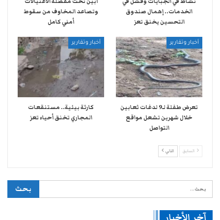
نشاط في الجبايات وفشل في
أبين تحت مقصلة الاغتيالات
الخدمات.. إهمال صندوق
وتصاعد المخاوف من سقوط
التحسين يخنق تعز
أمني كامل
أخبار وتقارير
أخبار وتقارير
تعرض طفلة لـ9 لدغات ثعابين
كارثة بيئية.. مستنقعات
خلال شهرين تشعل مواقع
المجاري تخنق أحياء تعز
التواصل
السابق
التالي
آخر الأخبار