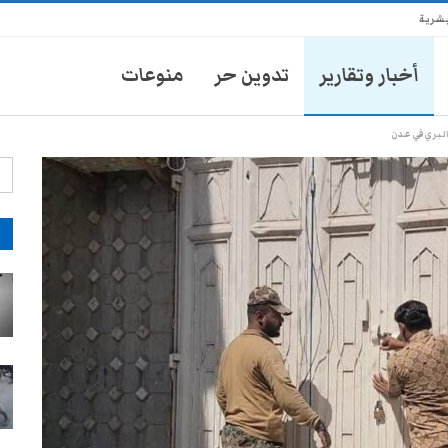
بشرية
أخبار وتقارير
تدوين حر
منوعات
لبري في عدن
آ
انتشار أمني في تعز يثير مخاوف
الأهالي من حملات تضييق جديدة
28-يوليو- 2026
موكب محافظ تعز يدهس طفلاً
ويتركه في العناية المركزة
28-يوليو- 2026