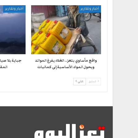
أخبار وتقارير
أخبار وتقارير
واقع مأساوي بتعز.. الغلاء يفرغ الموائد
جباية بلا صيا
ويحول المواد الأساسية إلى كماليات
المقا
السابق
التالي