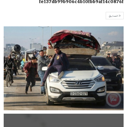
fe137db99b906c4b10fbb9af14c0876f
السابق