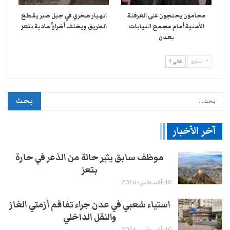
محامون يحتجون على العرقلة
انهيار صخري في جبل صبر يقطع
الأمنية أمام مجمع النيابات
الطريق ويخلف أضراراً مادية بتعز
بعدن
السابق
التالي
آخر الأخبار
موظف سابق يثير حالة من الذعر في حارة
بتعز
10-أغسطس- 2026
استياء شعبي في عدن جراء تفاقم أزمتي الغاز
والنقل الداخلي
10-أغسطس- 2026