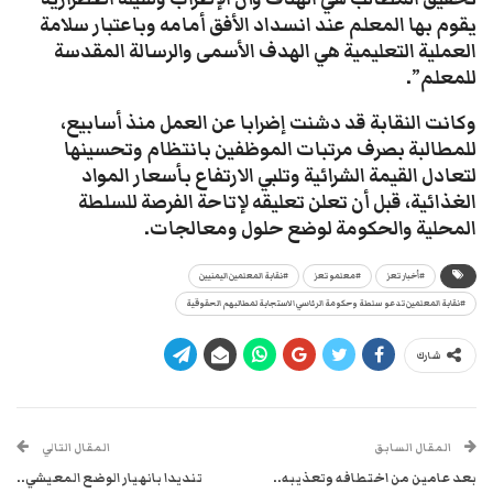
يقوم بها المعلم عند انسداد الأفق أمامه وباعتبار سلامة
العملية التعليمية هي الهدف الأسمى والرسالة المقدسة
للمعلم”.
وكانت النقابة قد دشنت إضرابا عن العمل منذ أسابيع،
للمطالبة بصرف مرتبات الموظفين بانتظام وتحسينها
لتعادل القيمة الشرائية وتلبي الارتفاع بأسعار المواد
الغذائية، قبل أن تعلن تعليقه لإتاحة الفرصة للسلطة
المحلية والحكومة لوضع حلول ومعالجات.
#أخبار تعز
#معلمو تعز
#نقابة المعلمين اليمنيين
#نقابة المعلمين تدعو سلطة وحكومة الرئاسي الاستجابة لمطالبهم الحقوقية
شارك
المقال السابق
المقال التالي
بعد عامين من اختطافه وتعذيبه..
تنديدا بانهيار الوضع المعيشي..