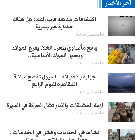
آخر الأخبار
اكتشافات مذهلة قرب القمر: هل هناك
حضارة غير بشرية
6-أغسطس- 2026
واقع مأساوي بتعز.. الغلاء يفرغ الموائد
ويحول المواد الأساسية…
6-أغسطس- 2026
جباية بلا صيانة.. السيول تقطع سائلة
المقاطرة لليوم الرابع
6-أغسطس- 2026
أزمة المشتقات والغاز تشل الحركة في المهرة ​
6-أغسطس- 2026
نشاط في الجبايات وفشل في الخدمات..
إهمال صندوق التحسين يخنق…