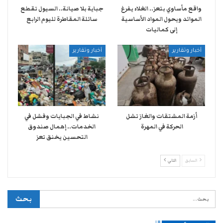
واقع مأساوي بتعز.. الغلاء يفرغ
جباية بلا صيانة.. السيول تقطع
الموائد ويحول المواد الأساسية
سائلة المقاطرة لليوم الرابع
إلى كماليات
أخبار وتقارير
أخبار وتقارير
أزمة المشتقات والغاز تشل
نشاط في الجبايات وفشل في
الحركة في المهرة ​
الخدمات.. إهمال صندوق
التحسين يخنق تعز
السابق
التالي