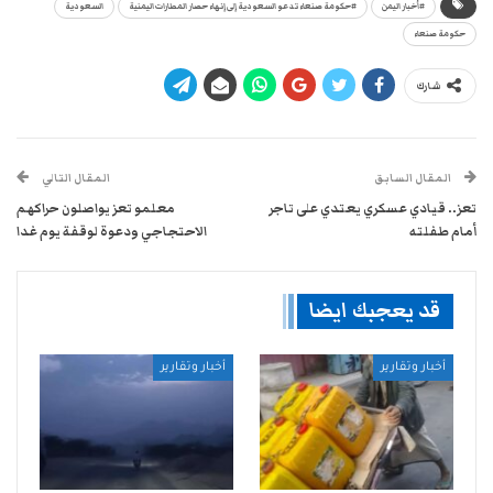
#أخبار اليمن
#حكومة صنعاء تدعو السعودية إلى إنهاء حصار المطارات اليمنية
السعودية
حكومة صنعاء
شارك
المقال السابق
المقال التالي
تعز.. قيادي عسكري يعتدي على تاجر
معلمو تعز يواصلون حراكهم
أمام طفلته
الاحتجاجي ودعوة لوقفة يوم غدا
قد يعجبك ايضا
أخبار وتقارير
أخبار وتقارير