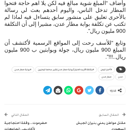
وأضاف “المبلغ شوية مبالغ فيه لكن يلا اهم حاجة فتحوا
المطار تدخل الناس، واليوم أحدهم بعث لي رسالة
بالأحرى تعليق على منشور سابق يتساءل فيه لماذا لم
تكتب عن تكلفة بوابة مطار عدن، مشيرا إلى أن التكلفة
900 مليون ريال”.
وتابع “للأسف رحت إلى المواقع الرسمية لأكتشف أن
المبلغ 900 مليون ريال، جولة وبوابتين ب 900 مليون
ريال..!!!”.
#أخبار اليمن
#بتكلفة قاربت المليار| بوابة مطار عدن تشير سخط اليمنيين
#بوابة مطار عدن
عدن
مطار عدن
شارك
المقال السابق
المقال التالي
مقتل مواطن يمني بنيران الجيش
حضرموت.. وقفة احتجاجية
السعودي
لأكاديمي الجامعات