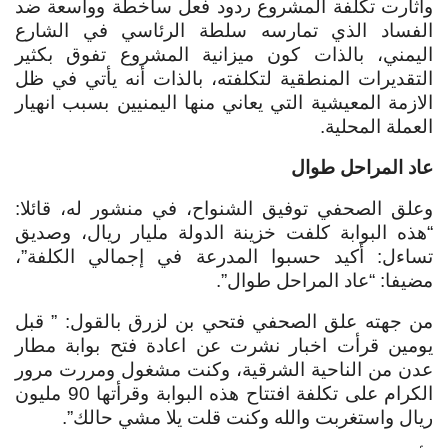
وأثارت تكلفة المشروع ردود فعل ساخطة وواسعة ضد
الفساد الذي تمارسه سلطة الرئاسي في الشارع
اليمني، بالذات كون ميزانية المشروع تفوق بكثير
التقديرات المنطقية لتكلفته، بالذات أنه يأتي في ظل
الازمة المعيشية التي يعاني منها اليمنيين بسبب انهيار
العملة المحلية.
عاد المراحل طوال
وعلق الصحفي توفيق الشنواح، في منشور له، قائلا:
“هذه البوابة كلفت خزينة الدولة مليار ريال، وصديق
تساءل: أكيد حسبوا المدرعة في إجمالي الكلفة”،
مضيفا: “عاد المراحل طوال”.
من جهته علق الصحفي فتحي بن لزرق بالقول: ” قبل
يومين قرأت اخبار نشرت عن اعادة فتح بوابة مطار
عدن من الناحية الشرقية، وكنت مشغول ومررت مرور
الكرام على تكلفة افتتاح هذه البوابة وقرأتها 90 مليون
ريال واستغربت والله وكنت قلت يلا مشي حالك”.