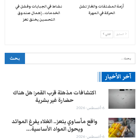
أزمة المشتقات والغاز تشل
نشاط في الجبايات وفشل في
الحركة في المهرة ​
الخدمات.. إهمال صندوق
التحسين يخنق تعز
السابق
التالي
آخر الأخبار
اكتشافات مذهلة قرب القمر: هل هناك
حضارة غير بشرية
6-أغسطس- 2026
واقع مأساوي بتعز.. الغلاء يفرغ الموائد
ويحول المواد الأساسية…
6-أغسطس- 2026