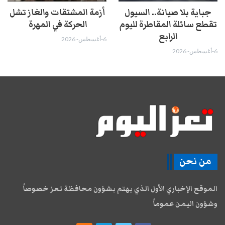
جباية بلا صيانة.. السيول
أزمة المشتقات والغاز تشل
تقطع سائلة المقاطرة لليوم
الحركة في المهرة ​
الرابع
6-أغسطس- 2026
6-أغسطس- 2026
من نحن
الموقع الإخباري الأول الذي يهتم بشؤون محافظة تعز خصوصاً
وشؤون اليمن عموماً