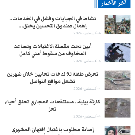
آخر الأخبار
نشاط في الجبايات وفشل في الخدمات..
إهمال صندوق التحسين يخنق…
4-أغسطس- 2026
أبين تحت مقصلة الاغتيالات وتصاعد
المخاوف من سقوط أمني كامل
4-أغسطس- 2026
تعرض طفلة لـ9 لدغات ثعابين خلال شهرين
تشعل مواقع التواصل
4-أغسطس- 2026
كارثة بيئية.. مستنقعات المجاري تخنق أحياء
تعز
4-أغسطس- 2026
إصابة مطلوب باغتيال افتِهان المشهري