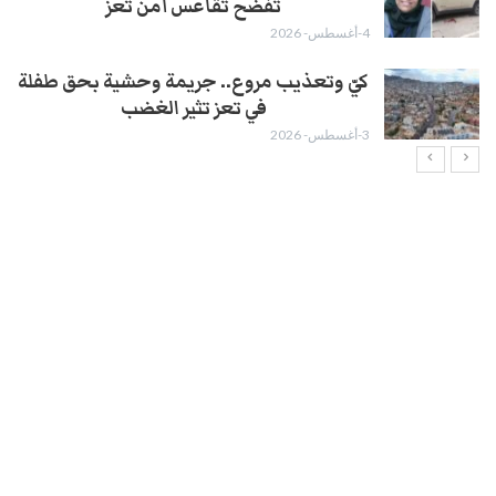
تفضح تقاعس أمن تعز
4-أغسطس- 2026
كيّ وتعذيب مروع.. جريمة وحشية بحق طفلة
في تعز تثير الغضب
3-أغسطس- 2026