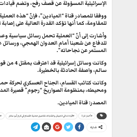
الإسرائيلية المسؤولة عن قصف رفح، وتضم قيادات 
ووفقا للمصادر قناة “الميادين”، فإنّ “هذه العمل
للمقاومة، كما أنها تؤكد القدرة العالية على إصابة
وأشارت إلى أنّ “العملية تحمل رسائل سياسية وعس
للدفاع عن شعبنا أمام العدوان الهمجي، ورسائل ع
المستمر عن نجاحاته”.
سالم، واصفة الحادثة بالخطيرة.
وكانت كتائب القسام، الجناح العسكري لحركة حم
ومحيطه، بمنظومة الصواريخ “رجوم” قصيرة المدى من عيار 114 ملم، بحسب
المصدر: قناة الميادين.
#أخبار غزة
#قيادات في الجيش والشاباك.. تفاصيل عملية القسام في كرم أبو سالم
#م
شارك