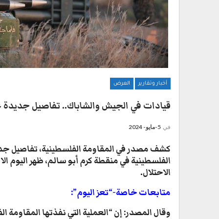
أخبار وتقارير
العرض
قيادات في الجيش والشاباك.. تفاصيل جديدة ع
في
5-مايو- 2024
كشف مصدر في المقاومة الفلسطينية، تفاصيل جدي
الاحتلال.
متابعات خاصة-“تعز اليوم”:
وقال المصدر: إن “العملية التي نفذتها المقاومة ا