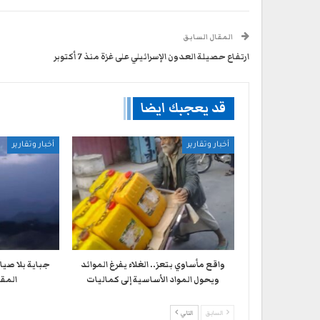
المقال السابق
ارتفاع حصيلة العدون الإسرائيلي على غزة منذ 7 أكتوبر
قد يعجبك ايضا
أخبار وتقارير
أخبار وتقارير
واقع مأساوي بتعز.. الغلاء يفرغ الموائد
جباية بلا صيا
ويحول المواد الأساسية إلى كماليات
المقا
السابق
التالي