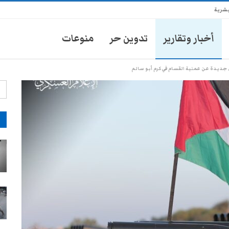
بشرية
أخبار وتقارير
تدوين حر
منوعات
جديدة عن عملية القسام في كرم أبو سالم
آ
انتشار أمني في تعز يثير مخاوف
الأهالي من حملات تضييق جديدة
28-يوليو- 2026
موكب محافظ تعز يدهس طفلاً
ويتركه في العناية المركزة
28-يوليو- 2026