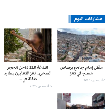
مشاركات اليوم
مقتل إمام جامع برصاص
اللدغة الـ11 داخل الحجر
مسلح في تعز
الصحي.. لغز الثعابين يطارد
طفلة في…
8-أغسطس- 2026
8-أغسطس- 2026