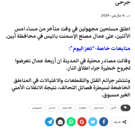
جرحى
في
6-مارس- 2024
اطلق مسلحين مجهولين في وقت متأخر من مساء امس
الأثنين، على عمال مصنع الإسمنت باتيس في محافظة أبين.
متابعات خاصة-“تعز اليوم”:
وقالت مصادر محلية في المدينة ان أربعة عمال تعرضوا
لجروح خطيرة جراء اطلاق النار.
وتنتشر جرائم القتل والتقطعات والاغتيالات في المناطق
الخاضعة لسيطرة فصائل التحالف، نتيجة الانفلات الأمني
الغير مسبوق.
#أبين
اخبار اليمن
اطلاق نار
تعز اليوم
جرحى
مجهولين
شارك