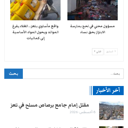
مسؤول محلي في لحج بمارسة
واقع مأساوي بتعز.. الغلاء يفرغ
الابتزاز بحق نساء
الموائد ويحول المواد الأساسية
إلى كماليات
السابق
التالي
آخر الأخبار
مقتل إمام جامع برصاص مسلح في تعز
8-أغسطس- 2026