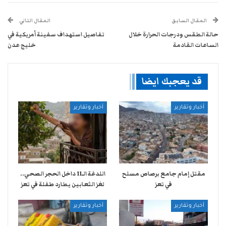
المقال السابق
المقال التالي
حالة الطقس ودرجات الحرارة خلال
تفاصيل استهداف سفينة أمريكية في
الساعات القادمة
خليج عدن
قد يعجبك ايضا
أخبار وتقارير
أخبار وتقارير
مقتل إمام جامع برصاص مسلح
اللدغة الـ11 داخل الحجر الصحي..
في تعز
لغز الثعابين يطارد طفلة في تعز
أخبار وتقارير
أخبار وتقارير