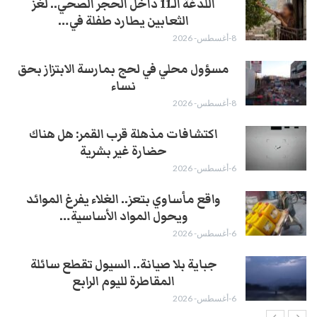
اللدغة الـ11 داخل الحجر الصحي.. لغز
الثعابين يطارد طفلة في…
8-أغسطس- 2026
مسؤول محلي في لحج بمارسة الابتزاز بحق
نساء
8-أغسطس- 2026
اكتشافات مذهلة قرب القمر: هل هناك
حضارة غير بشرية
6-أغسطس- 2026
واقع مأساوي بتعز.. الغلاء يفرغ الموائد
ويحول المواد الأساسية…
6-أغسطس- 2026
جباية بلا صيانة.. السيول تقطع سائلة
المقاطرة لليوم الرابع
6-أغسطس- 2026