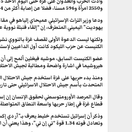
و2550 امرأة و596 مسنا، فضلا عن إصابة أكثر من 24 ألف فلسطيني
ودعا وزير التراث الإسرائيلي عميحاي إلياهو في مقاب
يهوديت” اليميني المتطرف، إن “إلقاء قنبلة نووية
ولكنها ليست الدعوة الأولى لقصف غزة بالنووي نشر
الكنيست عن حزب الليكود كانت أول الداعيين لإستخدام “قنب
عضو الكنيست السابق، موشيه فيغلين ألمح إلى أن ا
هيروشيما في اشارة واضحة ومطالبة لجيش الاحتلال
المتحدث بأسم جيش الاحتلال الاسرائيلي حتى تاريخ 2 نوفمبر 3
قطاع غزة في إطار حربها واسعة النطاق المتواصلة 
وذكر أن إسرائيل تستخدم خليط يعرف بـ”آر دي إك
وتعادل قوته 1.34 قوة “تي إن تي”، وهذا يعني أن المتفجرات التي ألقيت على غزة تعادل أكثر من 30 ألف طن