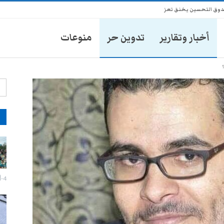
ندوق التحسين يخنق تعز
أخبار وتقارير
تدوين حر
منوعات
آ
إزالة صور الزُبيدي تفجر اشتباكات
مسلحة وحالة توتر في عدن
27-يوليو- 2026
4-أغسطس- 2026
تعز: احتجاج لبائعي الدجاج رفضاً
لفرض رسوم غير قانونية
27-يوليو- 2026