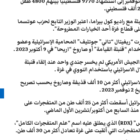
وأدت الحرب والعدوان على غزة حتى اليوم الأحد 5 نوفمبر إلى استشهاد 9770 فلسطينيا بينهم 4800 طفل
.
لة مع راديو كول بيراما، اعتبر الوزير التابع لحزب عوتسما
 على قطاع غزة أحد الخيارات المطروحة
”.
ت “ريفيتال “تالي” جوتليف” المحامية الإسرائيلية وعضو
لة القيامة” أو صاروخ “اريحا” في 9 أكتوبر 2023
.
لجيش الأمريكي لم يخسر جندي واحد عند إلقاء قنبلة
 الاسرائيلي باستخدام النووي في غزة
.
ومنذ بدء حربها على غزة استخدم جيش الاحتلال الاسرائيلي أكثر من 10 ألف قذيفة وصاروخ بحسب تصريح
202
.
م
وقال المرصد الأورومتوسطي لحقوق الإنسان إن إسرائيل أسقطت أكثر من 25 ألف طن من المتفجرات على
منذ السابع من أكتوبر/تشرين الأول الماضي
.
س
” (RDX)
الذي يطلق عليه اسم “علم المتفجرات الكامل”،
.