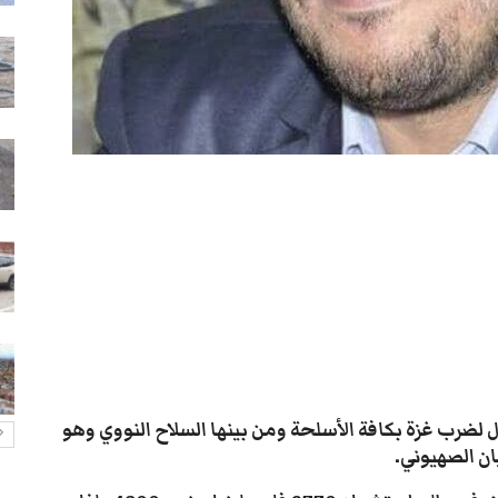
أزمة الغاز تخنق تعز والمواطنون
عالقون في الطوابير
26-يوليو- 2026
عدن: قوة عسكرية تطرد قيادات
نقابة عمال الجنوب وتصيب رئيسها
26-يوليو- 2026
أمطار لحج تغرق منازل وتُجدد
معاناة الأهالي
26-يوليو- 2026
هجوم مسلح يستهدف منزل مواطن
في تعز
26-يوليو- 2026
ل لضرب غزة بكافة الأسلحة ومن بينها السلاح النووي وهو
ان الصهيوني
.