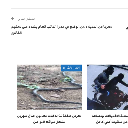
المقال التالي
ي
معربا عن استياءه من الوضع في عدن| النائب العام يشدد على تحكيم
القانون
أخبار وتقارير
صلة الاغتيالات وتصاعد
تعرض طفلة لـ9 لدغات ثعابين خلال شهرين
من سقوط أمني كامل
تشعل مواقع التواصل