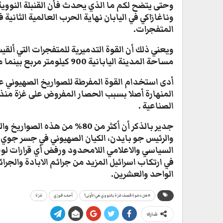
وحتى يتضح لكم ما الذي يحدث فأن القنبلة النووية 
المتفجرات
.
ويعني ذلك أن القوة التدميرية للمتفجرات التي ألق
مساحة المدينة اليابانية 900 كيلومتر مربع بينما مساحة غزة لا تزيد على 360 كيلومترا
أدى استخدام القوة المفرطة للصواريخ الصهيوني عل
الصناعية
.
جدير بالذكر أن أكثر من 80% من 
السياسي والاعلامي اللامحدود ورفض أي قرارات لوق
في ارتكاب اسرائيل المزيد من جرائم الابادة والجر
الواحد والعشرين
.
#هل دعوة قصف غزة بالنووي هي الأولى؟
أحمد فوزي
غزة
شارك