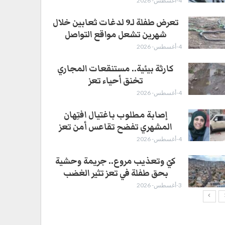
4-أغسطس- 2026
تعرض طفلة لـ9 لدغات ثعابين خلال
شهرين تشعل مواقع التواصل
4-أغسطس- 2026
كارثة بيئية.. مستنقعات المجاري
تخنق أحياء تعز
4-أغسطس- 2026
إصابة مطلوب باغتيال افتِهان
المشهري تفضح تقاعس أمن تعز
4-أغسطس- 2026
كيّ وتعذيب مروع.. جريمة وحشية
بحق طفلة في تعز تثير الغضب
3-أغسطس- 2026