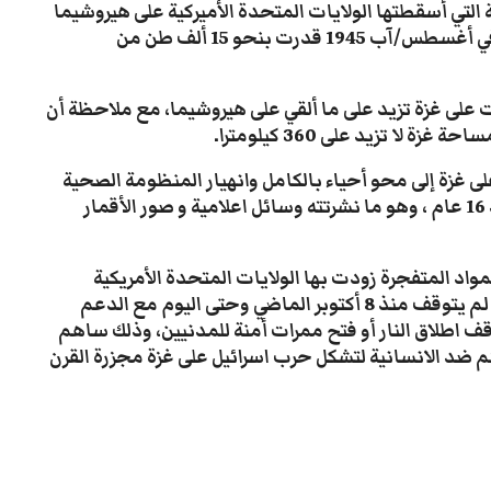
التي أسقطتها الولايات المتحدة الأميركية على هيروشيما
وناغازاكي في اليابان نهاية الحرب العالمية الثانية في أغسطس/آب 1945 قدرت بنحو 15 ألف طن من
يت على غزة تزيد على ما ألقي على هيروشيما، مع ملاحظة أن
.
ى غزة إلى محو أحياء بالكامل وانهيار المنظومة الصحية
المنهارة أصلا بسبب الحصار المفروض على غزة منذ 16 عام ، وهو ما نشرتته وسائل اعلامية و صور الأقمار
هذه الصواريخ والمواد المتفجرة زودت بها الولايات المتحدة الأمريكية
والرئيس جو بايدن، الكيان الصهيوني في جسر جوي لم يتوقف منذ 8 أكتوبر الماضي وحتى اليوم مع الدعم
ف اطلاق النار أو فتح ممرات أمنة للمدنيين، وذلك ساهم
ائم ضد الانسانية لتشكل حرب اسرائيل على غزة مجزرة القرن