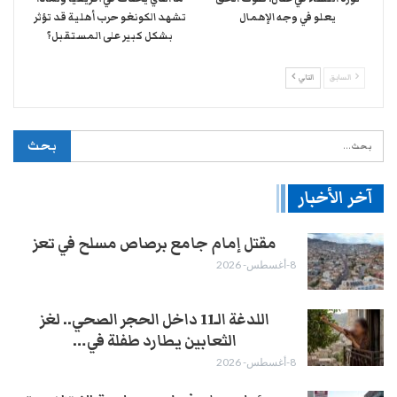
يعلو في وجه الإهمال
تشهد الكونغو حرب أهلية قد تؤثر
بشكل كبير على المستقبل؟
السابق
التالي
آخر الأخبار
مقتل إمام جامع برصاص مسلح في تعز
8-أغسطس- 2026
اللدغة الـ11 داخل الحجر الصحي.. لغز
الثعابين يطارد طفلة في…
8-أغسطس- 2026