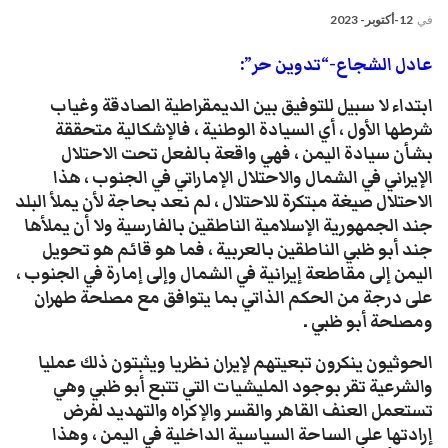
في
12-أكتوبر- 2023
عادل الشجاع-“تدوين حر”:
ابتداء لا سبيل للتوفيق بين الديمقراطية الصادقة وغياب
شرطها الأول ، أي السيادة الوطنية ، فالإشكالية متحققة
بشأن سيادة اليمن ، فهي واقعة بالفعل تحت الاحتلال
الإيراني في الشمال والاحتلال الإماراتي في الجنوب ، هذا
الاحتلال صيغة مبتكرة للاحتلال ، لم نعد بحاجة لأن يملأ البلد
جند الجمهورية الإسلامية الناطقين بالفارسية ولا أن يملأها
جند أبو ظبي الناطقين بالعربية ، فما هو قائم هو تحويل
اليمن إلى مقاطعة إيرانية في الشمال وإلى إمارة في الجنوب ،
على درجة من الحكم الذاتي بما يتوافق مع مصلحة طهران
ومصلحة أبو ظبي .
الحوثيون ينكرون تبعيتهم لإيران نظريا ويثبتون ذلك عمليا
والشرعية تقر بوجود المليشيات التي تتبع أبو ظبي وهي
تستعمل العنف القاهر والقسر والإكراه والتهديد لفرض
إرادتها على الساحة السياسية الداخلية في اليمن ، وهذا