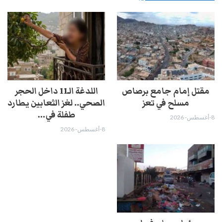
مقتل إمام جامع برصاص
اللدغة الـ11 داخل الحجر
مسلح في تعز
الصحي.. لغز الثعابين يطارد
طفلة في…
8-أغسطس- 2026
8-أغسطس- 2026