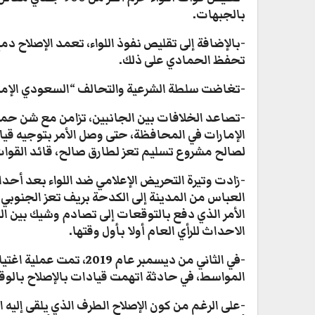
بالجبهات.
تحفظ الحمادي على ذلك.
-تغاضت سلطة الشرعية والتحالف “السعودي الإماراتي” عل
الإمارات في المحافظة، حتى وصل الأمر بتوجيه قيا
لصالح مشروع تسليم تعز لطارق صالح، قائد القوات 
-زادت وتيرة التحريض الإعلامي ضد اللواء بعد أحد
العباس من المدينة إلى الكدحة بريف تعز الجنوبي، 
الأمر الذي دفع بالتوقعات إلى تصادم وشيك بين
الاحداث للرأي العام أولا بأول وقتها.
-في الثاني من ديسمبر عا
المواسط، في حادثة اتهمت قيادات بالإصلاح بالو
-على الرغم من كون الإصلاح الطرف الذي يلقى إليه ا