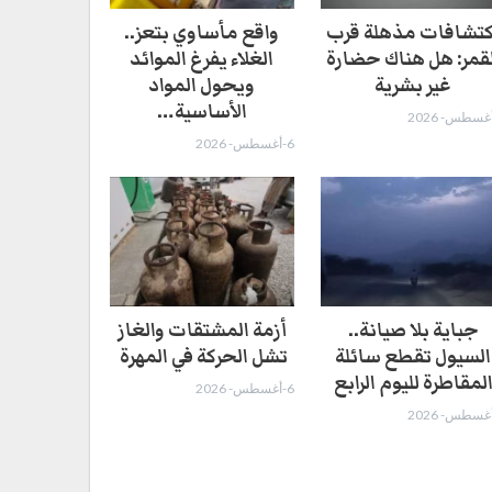
كتشافات مذهلة قرب
واقع مأساوي بتعز..
لقمر: هل هناك حضارة
الغلاء يفرغ الموائد
غير بشرية
ويحول المواد
الأساسية…
6-أغسطس- 2026
جباية بلا صيانة..
أزمة المشتقات والغاز
السيول تقطع سائلة
تشل الحركة في المهرة ​
لمقاطرة لليوم الرابع
6-أغسطس- 2026