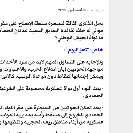
آخر تحديث
20-أغسطس- 2023
موالي له خلفا لقائده السابق العميد عدنان الحماد
ما نواة الجيش الوطني؟
خاص-“تعز اليوم”:
وللإجابة على التساؤل المهم لابد من سرد الأحداث وال
مواجهة الحوثيين إبان اندلاع الحرب، والاعتبارات 
ويمكن إجمالها كنقاط دون مراعاة الترتيب، كالاتي:
-يعد اللواء أول نواة عسكرية محسوبة على الشرعي
الحمادي.
-بعد تمكن الحوثيين من السيطرة على مقر اللواء ا
الحمادي للخروج إلى مسقط رأسه بمديرية المواسط، 
عسكرية من أبناء مناطق ريف الحجرية وتنظيمها وق