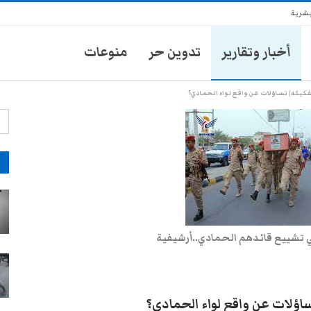
بشرية
أخبار وتقارير
تدوين حر
منوعات
فكيكه| تساؤلات عن واقع لواء الحمادي؟
آ
انتشار أمني في تعز يثير مخاوف
الأهالي من حملات تضييق جديدة
28-يوليو- 2026
ي تشييع قائدهم الحمادي..أرشيفية
موكب محافظ تعز يدهس طفلاً
ويتركه في العناية المركزة
28-يوليو- 2026
ساؤلات عن واقع لواء الحمادي؟