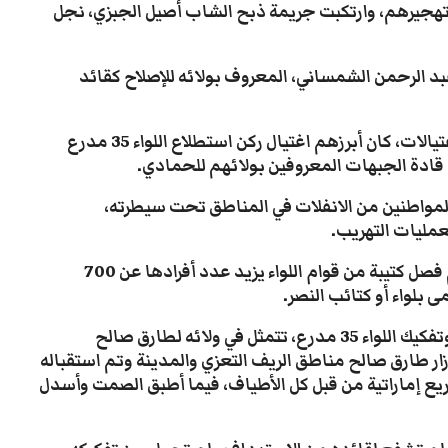
 وتهجيرهم، وارتكبت جريمة ذبح الشاب أصيل الجبزي، نجل
 عن تنصيب قائد اللواء 17 مشاة، عبد الرحمن الشمساني، المعروف بولائه للإصلاح كقائد
-تعرضت العديد من جنود وقادة اللواء لعمليات اغتيالات، كان أبرزهم اغتيال ركن استطلاع اللواء 35 مدرع
ل قادة الجبهات المعروفين بولائهم للحمادي.
لمواطنين من الانفلات في المناطق تحت سيطرته،
عمليات التهريب.
-لم تتوقف عملية تفكيك اللواء عن هذا الحد، بل تم فصل كتيبة من قوام اللواء يزيد عدد أفرادها عن 700
 بلواء أو كتائب النصر.
-كانت الذريعة الأبرز في مسلسل تصفية الحمادي وتفكيك اللواء 35 مدرع، تتمثل في ولائه لطارق صالح
ار طارق صالح مناطق الريف التعزي والمدينة وتم استقباله
ع إماراتية من قبل كل الأطياف، فيما أطبق الصمت وأسدل