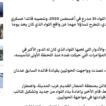
سيول تعز تجرف الممتلكات وتقتل
مسنة في جبل حبشي
28-يوليو- 2026
تحل الذكرى الثالثة لسيطرة سلطة الإصلاح على مقر اللواء 35 مدرع في أغسطس 2020، وتنصيبه قائدا عسكري
ي، لتطرح تساؤلا مهما عن واقع اللواء الذي كان يعد يوما
تزايد انتشار الكلاب الضالة بتعز يثير
قلق السكان
27-يوليو- 2026
إزالة صور الزُبيدي تفجر اشتباكات
أدوار التي لعبها اللواء الذي كان له الدور الأكبر في
مسلحة وحالة توتر في عدن
والمؤامرات التي حيكت ضده منذ اللحظة الأولى لتأسيسه،
27-يوليو- 2026
4-أغسطس- 2026
تعز: احتجاج لبائعي الدجاج رفضاً
ة، تصدت وواجهت الحوثيين بقيادة قائده السابق عدنان
لفرض رسوم غير قانونية
27-يوليو- 2026
لكائن بمنطقة المطار القديم غرب المدينة، واضطرار
قام الأخير بإعادة بناء اللواء من جديد وتشكيل كتائب
يادتها في مواجهة الحوثيين.