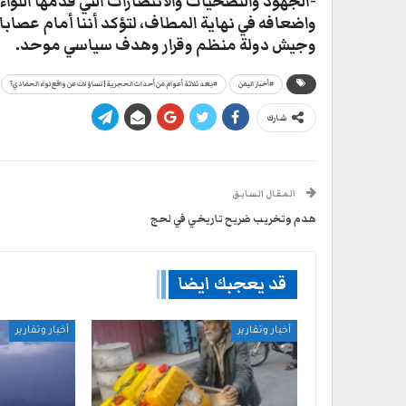
-الجهود والتضحيات والانتصارات التي قدمها اللوا
واضعافه في نهاية المطاف، لتؤكد أننا أمام عص
وجيش دولة منظم وقرار وهدف سياسي موحد.
#أخبار اليمن
#بعد ثلاثة أعوام من أحداث الحجرية| تساؤلات عن واقع لواء الحمادي؟
شارك
المقال السابق
هدم وتخريب ضريح تاريخي في لحج
قد يعجبك ايضا
أخبار وتقارير
أخبار وتقارير