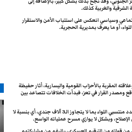
 الجنوبي، وقد نجح بذلك بشكل كبير، بالإضافة إلى
الشرقية والغربية كذلك.
جتماعي وسياسي انعكس على استتباب الأمن والاستقرار
واء، أو ما يعرف بمديرية الحجرية.
اقته المقربة بالأحزاب القومية واليسارية، أثار حفيظة
م
واقع ومصدر القرار في تعز، فبدأت الخلافات تتصاعد بين
-عند صدور قرار دمج المقاومة الشعبية، تم قصر عدد منتسبي اللواء بما لا يتجاوز الـ3 آلاف جندي، أي بنسبة لا
 حرم أكثر من 900 جندي مقاتل من قواته من الترقيم العسكري، بالرغم من مشاركتهم