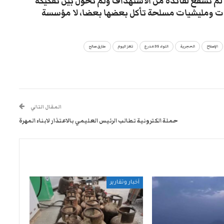
ء لم تشفع لقائده من الاستهداف ولم تحول بين تفكيكه
ابات ومليشيات مسلحة تأكل بعضها بعضا، لا مؤسسة
الإصلاح
الحجرية
اللواء 35 مدرع
تعز اليوم
طارق صالح
المقال التالي
حملة الكترونية تطالب الرئيس العليمي بالاعتذار لابناء المهرة
أخبار وتقارير