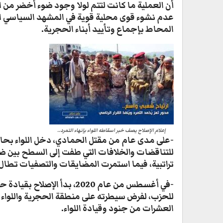
أن العملية ما كانت لتتم لولا وجود ضوء أخضر من 
المحاط بإجماع وتأييد أبناء الحجرية.
إعلام الإصلاح يصف خبر اسقاطه اللواء بإنهاء التمرد..
-على مدى عام من مقتل الحمادي، دخل اللواء بحالة
للتناقضات والخلافات التي طفت إلى السطح بين ضب
تراتبية، فيما استمرت المضايقات والتصفيات تطال
-في أغسطس من عام 2020، بد
للحزب، لفرض سيطرته على منطقة الحجرية واللواء
العشرات من جنود وقيادة اللواء.