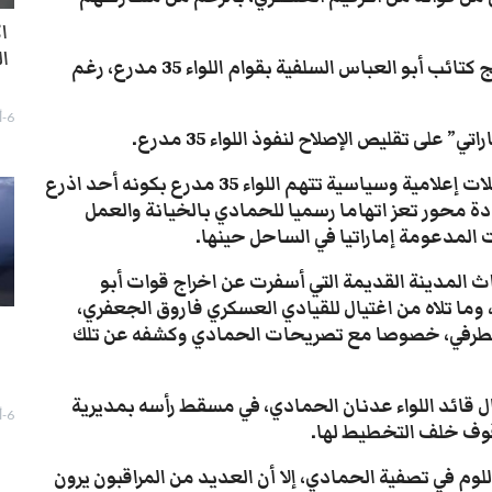
ا
ا
-بالإضافة إلى تقليص نفوذ اللواء، تعمد الإصلاح دمج كتائب أبو العباس السلفية بقوام اللواء 35 مدرع، رغم
6-أغسطس- 2026
ى تقليص الإصلاح لنفوذ اللواء 35 مدرع.
-تصاعد الخلافات بين الجانبين، تزامن مع شن حملات إعلامية وسياسية تتهم اللواء 35 مدرع بكونه أحد اذرع
دة محور تعز اتهاما رسميا للحمادي بالخيانة والعمل
المدعومة إماراتيا في الساحل حينها.
اث المدينة القديمة التي أسفرت عن اخراج قوات أبو
وما تلاه من اغتيال للقيادي العسكري فاروق الجعفري،
 الطرفي، خصوصا مع تصريحات الحمادي وكشفه عن تلك
ا
م 2019، تمت عملية اغتيال قائد اللواء عدنان الحمادي، في مسقط رأسه بمديرية
6-أغسطس- 2026
قوف خلف التخطيط لها.
للوم في تصفية الحمادي، إلا أن العديد من المراقبون يرون