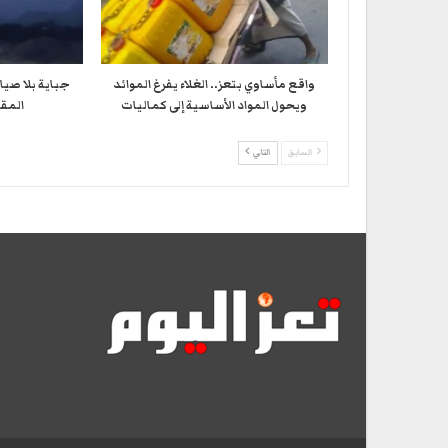
واقع مأساوي بتعز.. الغلاء يفرغ الموائد
جباية بلا صيا
ويحول المواد الأساسية إلى كماليات
المقا
السابق
التالي