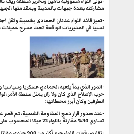
-تولى اللواء مسؤولية تأمين وتحرير منطقة ريف تعز
مشاركته بعدة جبهات بالمدينة وبمقدمتها الجبهة 
-تميز قائد اللواء عدنان الحمادي بشعبية وثقل ا
نسبيا في المديريات الواقعة تحت مسرح عميلات الل
-الدور الذي بدأ يلعبه الحمادي عسكريا وسياسيا وعل
حزب الإصلاح الذي كان ولا زال يمثل سلطة الأمر ال
الطرفين وكان أبرز محطاتها:
تساوي 30% مقارنة باللواء 22 ميكا المحسوب على الإصلاح، وبشكل لا يوازي مسرح عملياته الواسع.
-تقليص قوات اللواء