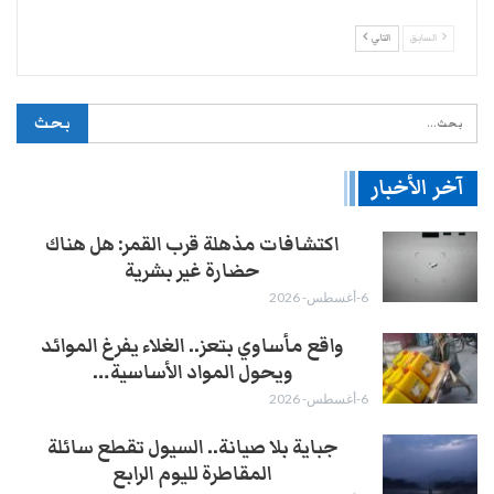
السابق
التالي
آخر الأخبار
اكتشافات مذهلة قرب القمر: هل هناك
حضارة غير بشرية
6-أغسطس- 2026
واقع مأساوي بتعز.. الغلاء يفرغ الموائد
ويحول المواد الأساسية…
6-أغسطس- 2026
جباية بلا صيانة.. السيول تقطع سائلة
المقاطرة لليوم الرابع