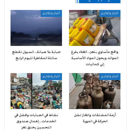
أخبار وتقارير
أخبار وتقارير
واقع مأساوي بتعز.. الغلاء يفرغ
جباية بلا صيانة.. السيول تقطع
الموائد ويحول المواد الأساسية
سائلة المقاطرة لليوم الرابع
إلى كماليات
أخبار وتقارير
أخبار وتقارير
أزمة المشتقات والغاز تشل
نشاط في الجبايات وفشل في
الحركة في المهرة ​
الخدمات.. إهمال صندوق
التحسين يخنق تعز