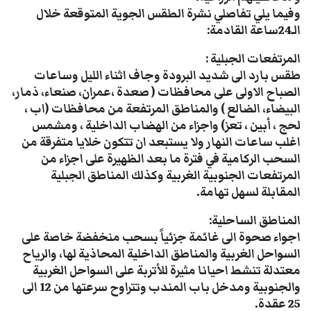
وفيما يلي تفاصلي نشرة الطقس الجوية المتوقعة خلال
الـ24ساعة القادمة:
المرتفعات الجبلية :
طقس بارد الى شديد البرودة وجاف اثناء الليل وساعات
الصباح الاولى على محافظات ( صعدة ،عمران، صنعاء، ذمار،
البيضاء، الضالع ) والمناطق المرتفعة من محافظات (اب ،
لحج ، أبين ، تعز) واجزاء من الهضاب الداخلية ، ومشمس
اغلب ساعات النهار ولا يستبعد ان تتكون خلايا متفرقة من
السحب الركامية في فترة ما بعد الظهيرة على اجزاء من
المرتفعات الجنوبية الغربية وكذلك المناطق الجبلية
المقابلة لسهل تهامة.
المناطق الساحلية:
اجواء صحوة الى غائمة جزئياً بسحب منخفضة خاصة على
السواحل الغربية والمناطق الداخلية المحاذية لها، والرياح
معتدلة تنشط احيانا مثيرة للأتربة على السواحل الغربية
والجنوبية ومدخل باب المندب وتتراوح سرعتها من 12 الى
25 عقدة.