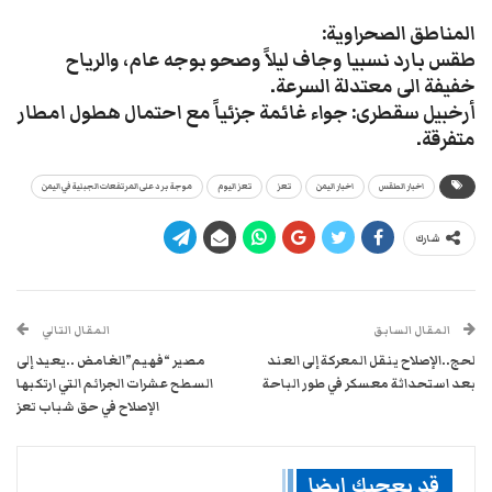
المناطق الصحراوية:
طقس بارد نسبيا وجاف ليلاً وصحو بوجه عام، والرياح
خفيفة الى معتدلة السرعة.
أرخبيل سقطرى: جواء غائمة جزئياً مع احتمال هطول امطار
متفرقة.
اخبار الطقس
اخبار اليمن
تعز
تعز اليوم
موجة برد على المرتفعات الجبلية في اليمن
شارك
المقال السابق
المقال التالي
لحج..الإصلاح ينقل المعركة إلى العند
مصير “فهيم”الغامض ..يعيد إلى
بعد استحداثة معسكر في طور الباحة
السطح عشرات الجرائم التي ارتكبها
الإصلاح في حق شباب تعز
قد يعجبك ايضا