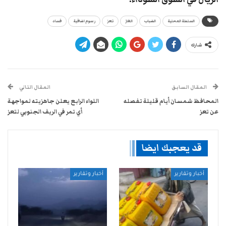
السلطة المحلية
الضباب
الغاز
تعز
رسوم اضافية
فساد
شارك
المقال السابق
المقال التالي
المحافظ شمسان أيام قليلة تفصله
اللواء الرابع يعلن جاهزيته لمواجهة
عن تعز
أي تمر في الريف الجنوبي لتعز
قد يعجبك ايضا
أخبار وتقارير
أخبار وتقارير