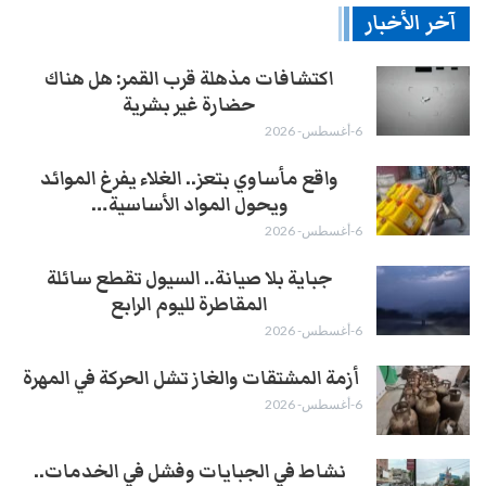
آخر الأخبار
اكتشافات مذهلة قرب القمر: هل هناك
حضارة غير بشرية
6-أغسطس- 2026
واقع مأساوي بتعز.. الغلاء يفرغ الموائد
ويحول المواد الأساسية…
6-أغسطس- 2026
جباية بلا صيانة.. السيول تقطع سائلة
المقاطرة لليوم الرابع
6-أغسطس- 2026
أزمة المشتقات والغاز تشل الحركة في المهرة ​
6-أغسطس- 2026
نشاط في الجبايات وفشل في الخدمات..