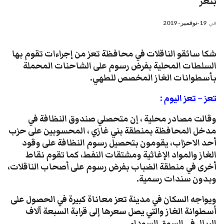
بتعز
في
19-نوفمبر- 2019
شكا سائقو الناقلات في محافظة تعز من إجراءات تقوم بها
السلطات المحلية بفرض رسوم على الشاحنات المحملة
بأسطوانات الغاز المخصص للطهي.
تعز – تعز اليوم :
وقالت مصادر محلية ، إن متحصلي صندوق النظافة في
مدخل المحافظة بمنطقة بني غازي ، المحسوبين على حزب
أحد الاحزاب، يقومون بتحصيل رسوم النظافة على وقود
الغاز والمواد الإغاثية ومشتقات النفط، كما تقوم نقاط
أخرى في منطقة الضباب بفرض رسوم على أصحاب الناقلات،
وبدون سندات رسمية.
ويواجه السكان في مدينة تعز معاناة كبيرة في الحصول على
أسطوانة الغاز والتي يصل سعرها إلى قرابة السبعة آلاف
الريال في السوق السوداء.