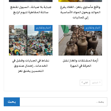
واقع مأساوي بتعز.. الغلاء يفرغ
جباية بلا صيانة.. السيول تقطع
الموائد ويحول المواد الأساسية
سائلة المقاطرة لليوم الرابع
إلى كماليات
أخبار وتقارير
أخبار وتقارير
أزمة المشتقات والغاز تشل
نشاط في الجبايات وفشل في
الحركة في المهرة ​
الخدمات.. إهمال صندوق
التحسين يخنق تعز
السابق
التالي