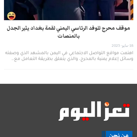
موقف محرج للوفد الرئاسي اليمني لقمة بغداد يثير الجدل
بالمنصات
18-مايو- 2025
اهتمت مواقع التواصل الاجتماعي في اليمن بالمشهد الذي وصفته
وسائل إعلام يمنية بالمحرج، والذي يتعلق بطريقة التعامل مع…
من نحن