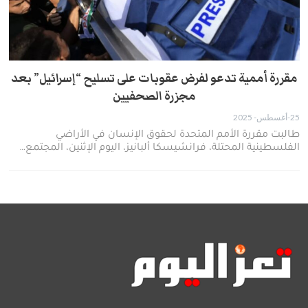
مقررة أممية تدعو لفرض عقوبات على تسليح “إسرائيل” بعد
مجزرة الصحفيين
25-أغسطس- 2025
طالبت مقررة الأمم المتحدة لحقوق الإنسان في الأراضي
الفلسطينية المحتلة، فرانشيسكا ألبانيز، اليوم الإثنين، المجتمع…