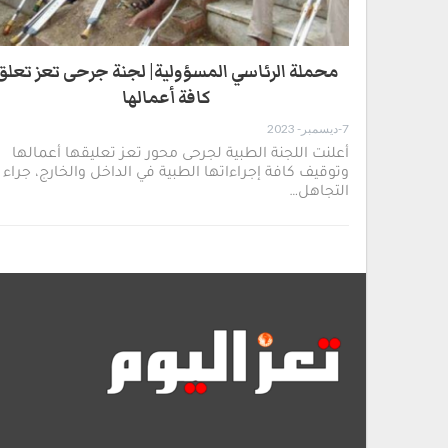
محملة الرئاسي المسؤولية| لجنة جرحى تعز تعلق
كافة أعمالها
7-ديسمبر- 2023
أعلنت اللجنة الطبية لجرحى محور تعز تعليقها أعمالها
وتوقيف كافة إجراءاتها الطبية في الداخل والخارج، جراء
التجاهل…