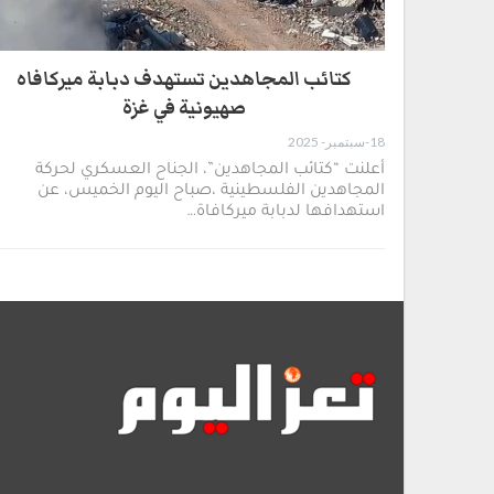
كتائب المجاهدين تستهدف دبابة ميركافاه
صهيونية في غزة
18-سبتمبر- 2025
أعلنت “كتائب المجاهدين”، الجناح العسكري لحركة
المجاهدين الفلسطينية ،صباح اليوم الخميس، عن
استهدافها لدبابة ميركافاة…