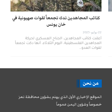
كتائب المجاهدين تدك تجمعاً لقوات صهيونية في
خان يونس
22-يوليو- 2025
أعلنت كتائب المجاهدين، الجناح العسكري لحركة
المجاهدين الفلسطينية، اليوم الثلاثاء، أنها دكت تجمعاً
لقوات العدو…
من نحن
الموقع الإخباري الأول الذي يهتم بشؤون محافظة تعز
خصوصاً وشؤون اليمن عموماً