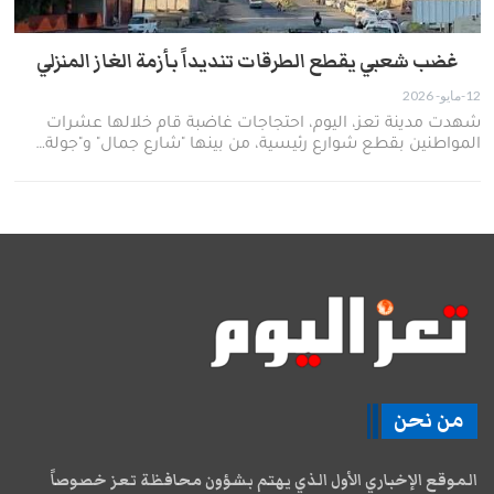
غضب شعبي يقطع الطرقات تنديداً بأزمة الغاز المنزلي
12-مايو- 2026
​شهدت مدينة تعز، اليوم، احتجاجات غاضبة قام خلالها عشرات
المواطنين بقطع شوارع رئيسية، من بينها "شارع جمال" و"جولة…
من نحن
الموقع الإخباري الأول الذي يهتم بشؤون محافظة تعز خصوصاً