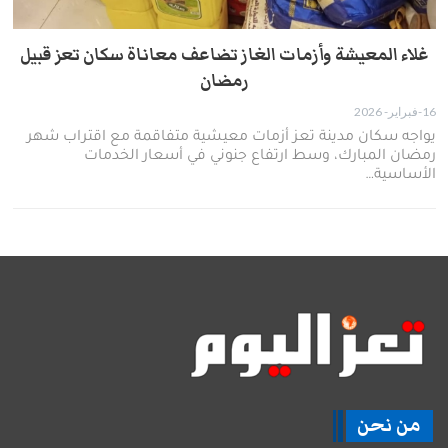
غلاء المعيشة وأزمات الغاز تضاعف معاناة سكان تعز قبيل
رمضان
16-فبراير- 2026
يواجه سكان مدينة تعز أزمات معيشية متفاقمة مع اقتراب شهر
رمضان المبارك، وسط ارتفاع جنوني في أسعار الخدمات
الأساسية…
من نحن